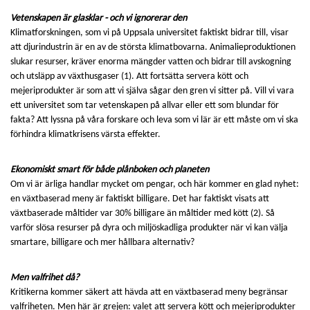
Vetenskapen är glasklar - och vi ignorerar den
Klimatforskningen, som vi på Uppsala universitet faktiskt bidrar till, visar
att djurindustrin är en av de största klimatbovarna. Animalieproduktionen
slukar resurser, kräver enorma mängder vatten och bidrar till avskogning
och utsläpp av växthusgaser (1). Att fortsätta servera kött och
mejeriprodukter är som att vi själva sågar den gren vi sitter på. Vill vi vara
ett universitet som tar vetenskapen på allvar eller ett som blundar för
fakta? Att lyssna på våra forskare och leva som vi lär är ett måste om vi ska
förhindra klimatkrisens värsta effekter.
Ekonomiskt smart för både plånboken och planeten
Om vi är ärliga handlar mycket om pengar, och här kommer en glad nyhet:
en växtbaserad meny är faktiskt billigare. Det har faktiskt visats att
växtbaserade måltider var 30% billigare än måltider med kött (2). Så
varför slösa resurser på dyra och miljöskadliga produkter när vi kan välja
smartare, billigare och mer hållbara alternativ?
Men valfrihet då?
Kritikerna kommer säkert att hävda att en växtbaserad meny begränsar
valfriheten. Men här är grejen: valet att servera kött och mejeriprodukter