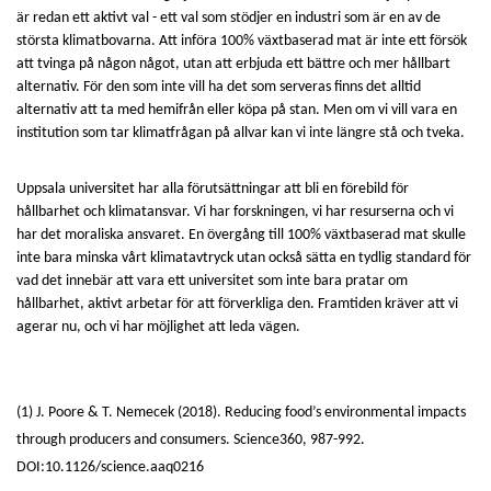
är redan ett aktivt val - ett val som stödjer en industri som är en av de
största klimatbovarna. Att införa 100% växtbaserad mat är inte ett försök
att tvinga på någon något, utan att erbjuda ett bättre och mer hållbart
alternativ. För den som inte vill ha det som serveras finns det alltid
alternativ att ta med hemifrån eller köpa på stan. Men om vi vill vara en
institution som tar klimatfrågan på allvar kan vi inte längre stå och tveka.
Uppsala universitet har alla förutsättningar att bli en förebild för
hållbarhet och klimatansvar. Vi har forskningen, vi har resurserna och vi
har det moraliska ansvaret. En övergång till 100% växtbaserad mat skulle
inte bara minska vårt klimatavtryck utan också sätta en tydlig standard för
vad det innebär att vara ett universitet som inte bara pratar om
hållbarhet, aktivt arbetar för att förverkliga den. Framtiden kräver att vi
agerar nu, och vi har möjlighet att leda vägen.
(1) J. Poore & T. Nemecek (2018). Reducing food’s environmental impacts
through producers and consumers. Science360, 987-992.
DOI:10.1126/science.aaq0216