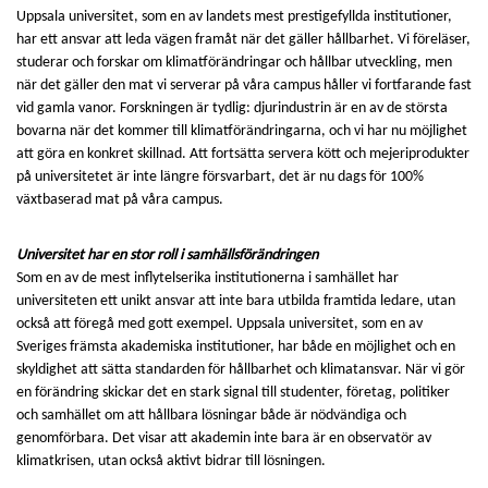
Uppsala universitet, som en av landets mest prestigefyllda institutioner,
har ett ansvar att leda vägen framåt när det gäller hållbarhet. Vi föreläser,
studerar och forskar om klimatförändringar och hållbar utveckling, men
när det gäller den mat vi serverar på våra campus håller vi fortfarande fast
vid gamla vanor. Forskningen är tydlig: djurindustrin är en av de största
bovarna när det kommer till klimatförändringarna, och vi har nu möjlighet
att göra en konkret skillnad. Att fortsätta servera kött och mejeriprodukter
på universitetet är inte längre försvarbart, det är nu dags för 100%
växtbaserad mat på våra campus.
Universitet har en stor roll i samhällsförändringen
Som en av de mest inflytelserika institutionerna i samhället har
universiteten ett unikt ansvar att inte bara utbilda framtida ledare, utan
också att föregå med gott exempel. Uppsala universitet, som en av
Sveriges främsta akademiska institutioner, har både en möjlighet och en
skyldighet att sätta standarden för hållbarhet och klimatansvar. När vi gör
en förändring skickar det en stark signal till studenter, företag, politiker
och samhället om att hållbara lösningar både är nödvändiga och
genomförbara. Det visar att akademin inte bara är en observatör av
klimatkrisen, utan också aktivt bidrar till lösningen.