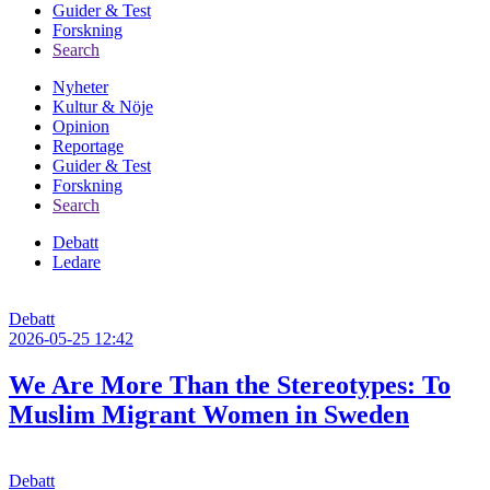
Guider & Test
Forskning
Search
Nyheter
Kultur & Nöje
Huvudmeny
Opinion
Reportage
Guider & Test
Forskning
Search
Debatt
Ledare
Debatt
2026-05-25 12:42
We Are More Than the Stereotypes: To
Muslim Migrant Women in Sweden
Debatt