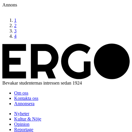
Hoppa
Annons
till
huvudinnehåll
1
2
3
4
Bevakar studenternas intressen sedan 1924
Om oss
Kontakta oss
Second
Annonsera
header
Nyheter
menu
Kultur & Nöje
Huvudmeny
Opinion
Reportage