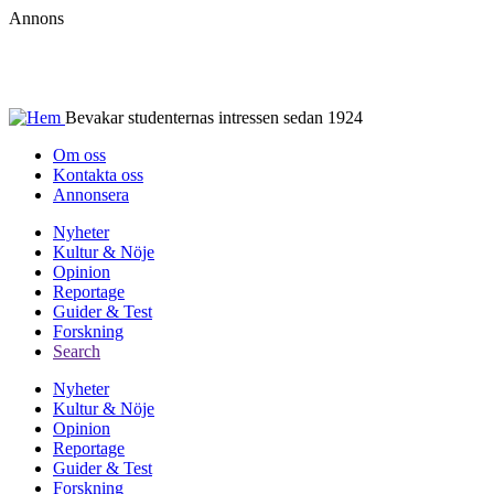
Hoppa
Annons
till
huvudinnehåll
Bevakar studenternas intressen sedan 1924
Om oss
Kontakta oss
Second
Annonsera
header
Nyheter
menu
Kultur & Nöje
Huvudmeny
Opinion
Reportage
Guider & Test
Forskning
Search
Nyheter
Kultur & Nöje
Huvudmeny
Opinion
Reportage
Guider & Test
Forskning