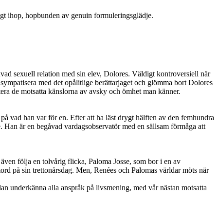
ckligt ihop, hopbunden av genuin formuleringsglädje.
vad sexuell relation med sin elev, Dolores. Väldigt kontroversiell när
t sympatisera med det opålitlige berättarjaget och glömma bort Dolores
antera de motsatta känslorna av avsky och ömhet man känner.
 vad han var för en. Efter att ha läst drygt hälften av den femhundra
orde. Han är en begåvad vardagsobservatör med en sällsam förmåga att
även följa en tolvårig flicka, Paloma Josse, som bor i en av
ord på sin trettonårsdag. Men, Renées och Palomas världar möts när
t plan underkänna alla anspråk på livsmening, med vår nästan motsatta