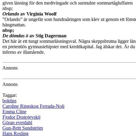
given läsning för den medtvingade och surmulne sommartågluffaren
nbsp;
Orlando
av Virginia Woolf
”Orlando” är ungefär som hundraåringen som klev ut genom ett fönster
hängmattan.
nbsp;
De dömdas ö
av Stig Dagerman
Det här är ett tungt sommarläsningsval. Några skeppsbrutna ligger lä
en pretentiös gymnasiehipster med kreddkapital. Jag älskar det. Är du 
inferno av illamående.
Annons
Annons
Taggar:
boktips
Caroline Ringskog Ferrada-Noli
Emma Cline
Fjodor Dostojevskij
Göran everdahl
Gun-Britt Sundström
Hans Rosling