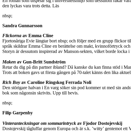
En roman som utspelar sig i universitetsmiljö som dessutom råkar va
den lyckas vara trots detta. Läs
nbsp;
Sandra Gunnarsson
Flickorna
av Emma Cline
Fjortonåriga Evie längtar bort nbsp; och följer med en grupp flickor til
språk skildrar Emma Cline en berättelse om makt, kvinnoförtryck och
Storyn är dessutom inspirerad av Manson-sekten, vilket borde locka i t
Maken
av Gun-Britt Sundström
Retar du dig på din partner ibland? Då kanske du kan finna stöd i Marti
Trots att boken gavs ut första gången på 70-talet känns den lika aktuel
Rich Boy
av Caroline Ringskog Ferrada Noli
Den störigare halvan i En varg söker sin pod kommer ut med sin andra
bok som någonsin skrivits. Upp till bevis.
nbsp;
Filip Garpenby
Vinteranteckningar om sommarintryck
av Fjodor Dostojevskij
Dostojevskij tågluffar genom Europa och är s.k. ’witty’ gentemot ett 