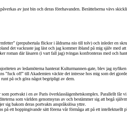
s liv påverkas av just bin och deras förehavanden. Berättelserna vävs ski
ter” (prepubertala flickor i åldrarna nio till tolv) och inleder en skru
 bland det vackraste jag läst och jag kommer ibland på mig själv med at
ker roman där läsaren (i vart fall jag) tvingas konfronteras med och h
iteten av ledamöterna hanterat Kulturmannen-gate, blev jag nyfiken på
t hans ”fuck off” till Akademien väckte det intresse hos mig som det gj
 runt på och göra något begripligt av dem.
 som portvakt i en av Paris överklasslägenhetskomplex. Parallellt får vi 
diteterna som världen genomsyras av och bestämmer sig att begå självm
jer sig bakom deras portvakts anspråkslösa yttre.
as på ett hoppingivande sätt förena vår förmåga att på ett intellektuell