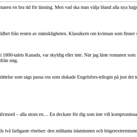
mmaren en bra tid för läsning. Men vad ska man välja bland alla nya hajpa
kildhet från resten av mänskligheten. Klassikern om kvinnan som finner 
800-talets Kanada, var skyldig eller inte. När jag läste romanen som by
ifrån mig.
erättelse som sägs passa oss som slukade Engelsfors-trilogin på just det t
tt självmord – alla utom en… En deckare för dig som inte vill kompromiss
ds två farligaste rörelser: den militanta islamismen och högerextremisme