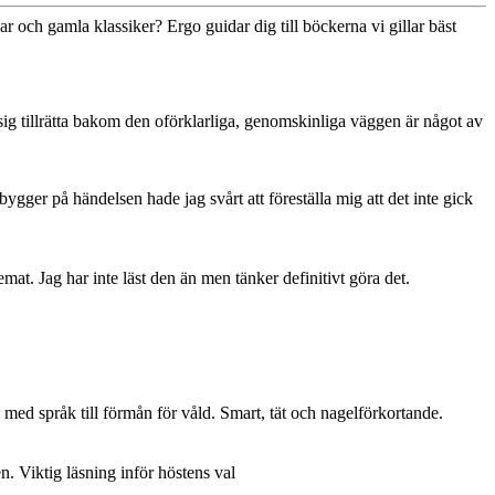
r och gamla klassiker? Ergo guidar dig till böckerna vi gillar bäst
sig tillrätta bakom den oförklarliga, genomskinliga väggen är något av
gger på händelsen hade jag svårt att föreställa mig att det inte gick
emat. Jag har inte läst den än men tänker definitivt göra det.
a med språk till förmån för våld. Smart, tät och nagelförkortande.
n. Viktig läsning inför höstens val