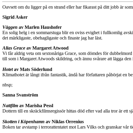
Oavsett om du ligger på en strand eller har fikarast på ditt jobb är so
Sigrid Asker
Väggen
av Marlen Haushofer
En solig helg i en sommarstuga blir en oviss evighet i fullkomlig avs
det märkligaste, obehagligaste och finaste jag har läst.
Alias Grace
av Margaret Atwood
Vi får aldrig veta om sextonåriga Grace, som dömdes för dubbelmord i 1
till som i Margaret Atwoods skildring, och ännu svårare att lägga den 
Hotet
av Mats Söderlund
Klimathotet är långt ifrån fantastik, ändå har författaren påbörjat en b
nbsp;
Sanna Svanström
Nattfilm
av Marisha Pessl
Dottern till en skräckfilmsregissör hittas död efter vad alla tror är e
Skotten i Köpenhamn
av Niklas Orrenius
Boken tar avstamp i terrorattentatet mot Lars Vilks och granskar vår ti