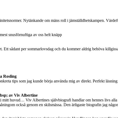
initetsnormer. Nytänkande om mäns roll i jämställdhetskampen. Värdefu
 mest snusförnuftiga av oss helt knäpp
aget. Ett sådant per sommarlovsdag och du kommer aldrig behöva killgiss
a Rosling
reta tips som jag kunde börja använda mig av direkt. Perfekt läsning för
bsp; av Viv Albertine
uti mitt huvud… Viv Albertines självbiografi handlar om hennes livs all
 småningom också genom en skilsmässa. Den ärligaste biografin jag någons