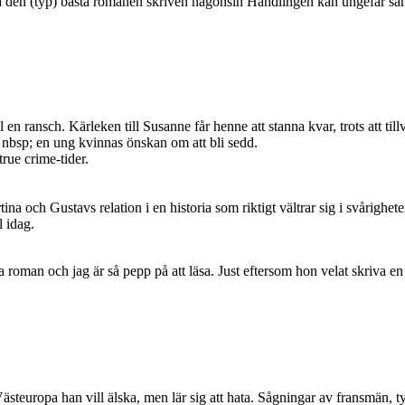
ra den (typ) bästa romanen skriven någonsin Handlingen kan ungefär sa
l en ransch. Kärleken till Susanne får henne att stanna kvar, trots att t
 nbsp; en ung kvinnas önskan om att bli sedd.
rue crime-tider.
na och Gustavs relation i en historia som riktigt vältrar sig i svårighe
l idag.
 roman och jag är så pepp på att läsa. Just eftersom hon velat skriva e
Västeuropa han vill älska, men lär sig att hata. Sågningar av fransmän, 