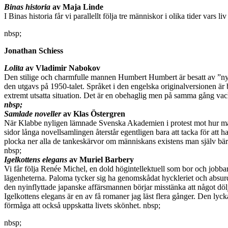
Binas historia
av Maja Linde
I Binas historia får vi parallellt följa tre människor i olika tider var
nbsp;
Jonathan Schiess
Lolita
av Vladimir Nabokov
Den stilige och charmfulle mannen Humbert Humbert är besatt av ”nymfet
den utgavs på 1950-talet. Språket i den engelska originalversionen är
extremt utsatta situation. Det är en obehaglig men på samma gång vac
nbsp;
Samlade noveller
av Klas Östergren
När Klabbe nyligen lämnade Svenska Akademien i protest mot hur major
sidor långa novellsamlingen återstår egentligen bara att tacka för at
plocka ner alla de tankeskärvor om människans existens man själv bär
nbsp;
Igelkottens elegans
av Muriel Barbery
Vi får följa Renée Michel, en dold högintellektuell som bor och jobbar
lägenheterna. Paloma tycker sig ha genomskådat hyckleriet och absur
den nyinflyttade japanske affärsmannen börjar misstänka att något döl
Igelkottens elegans är en av få romaner jag läst flera gånger. Den lyck
förmåga att också uppskatta livets skönhet. nbsp;
nbsp;