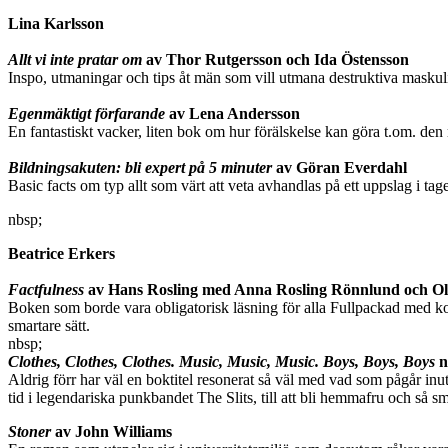
Lina Karlsson
Allt vi inte pratar om
av Thor Rutgersson och Ida Östensson
Inspo, utmaningar och tips åt män som vill utmana destruktiva maskul
Egenmäktigt förfarande
av Lena Andersson
En fantastiskt vacker, liten bok om hur förälskelse kan göra t.om. den
Bildningsakuten: bli expert på 5 minuter
av Göran Everdahl
Basic facts om typ allt som värt att veta avhandlas på ett uppslag i t
nbsp;
Beatrice Erkers
Factfulness
av Hans Rosling med Anna Rosling Rönnlund och Ol
Boken som borde vara obligatorisk läsning för alla Fullpackad med konk
smartare sätt.
nbsp;
Clothes, Clothes, Clothes. Music, Music, Music. Boys, Boys, Boys
n
Aldrig förr har väl en boktitel resonerat så väl med vad som pågår in
tid i legendariska punkbandet The Slits, till att bli hemmafru och så
Stoner
av John Williams