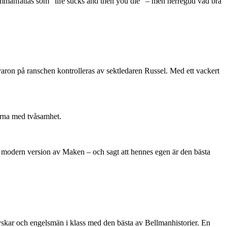
mmanfattas som ”life sucks and then you die” – men herregud vad bra
illvaron på ranschen kontrolleras av sektledaren Russel. Med ett vackert
terna med tvåsamhet.
n modern version av Maken – och sagt att hennes egen är den bästa
tyskar och engelsmän i klass med den bästa av Bellmanhistorier. En