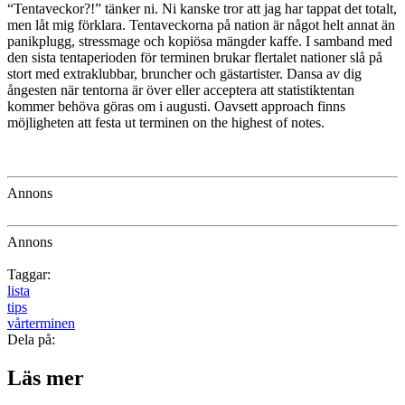
“Tentaveckor?!” tänker ni. Ni kanske tror att jag har tappat det totalt,
men låt mig förklara. Tentaveckorna på nation är något helt annat än
panikplugg, stressmage och kopiösa mängder kaffe. I samband med
den sista tentaperioden för terminen brukar flertalet nationer slå på
stort med extraklubbar, bruncher och gästartister. Dansa av dig
ångesten när tentorna är över eller acceptera att statistiktentan
kommer behöva göras om i augusti. Oavsett approach finns
möjligheten att festa ut terminen on the highest of notes.
Annons
Annons
Taggar:
lista
tips
vårterminen
Dela på:
Läs mer