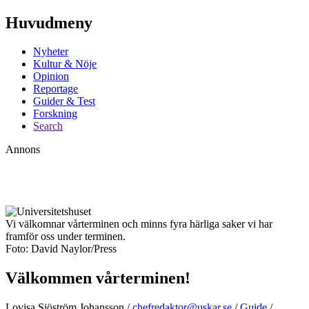
Huvudmeny
Nyheter
Kultur & Nöje
Opinion
Reportage
Guider & Test
Forskning
Search
Annons
Vi välkomnar vårterminen och minns fyra härliga saker vi har
framför oss under terminen.
Foto: David Naylor/Press
Välkommen vårterminen!
Lovisa Sjöström Johansson /
chefredaktor@uskar.se
/
Guide
/