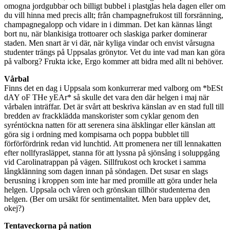
omogna jordgubbar och billigt bubbel i plastglas hela dagen eller om
du vill hinna med precis allt; från champagnefrukost till forsränning,
champagnegalopp och vidare in i dimman. Det kan kännas långt
bort nu, när blankisiga trottoarer och slaskiga parker dominerar
staden. Men snart är vi där, när kyliga vindar och envist vårsugna
studenter trängs på Uppsalas grönytor. Vet du inte vad man kan göra
på valborg? Frukta icke, Ergo kommer att bidra med allt ni behöver.
Vårbal
Finns det en dag i Uppsala som konkurrerar med valborg om *bESt
dAY oF THe yEAr* så skulle det vara den där helgen i maj när
vårbalen inträffar. Det är svårt att beskriva känslan av en stad full till
bredden av frackklädda manskorister som cyklar genom den
syréntöckna natten för att serenera sina älsklingar eller känslan att
göra sig i ordning med kompisarna och poppa bubblet till
förförfördrink redan vid lunchtid. Att promenera ner till lennakatten
efter nollfyrasläppet, stanna för att lyssna på sjönsång i soluppgång
vid Carolinatrappan på vägen. Sillfrukost och krocket i samma
långklänning som dagen innan på söndagen. Det susar en slags
berusning i kroppen som inte har med promille att göra under hela
helgen. Uppsala och våren och grönskan tillhör studenterna den
helgen. (Ber om ursäkt för sentimentalitet. Men bara upplev det,
okej?)
Tentaveckorna på nation