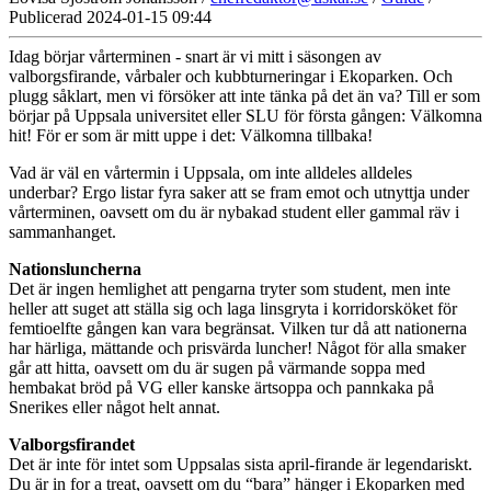
Publicerad 2024-01-15 09:44
Idag börjar vårterminen - snart är vi mitt i säsongen av
valborgsfirande, vårbaler och kubbturneringar i Ekoparken. Och
plugg såklart, men vi försöker att inte tänka på det än va? Till er som
börjar på Uppsala universitet eller SLU för första gången: Välkomna
hit! För er som är mitt uppe i det: Välkomna tillbaka!
Vad är väl en vårtermin i Uppsala, om inte alldeles alldeles
underbar? Ergo listar fyra saker att se fram emot och utnyttja under
vårterminen, oavsett om du är nybakad student eller gammal räv i
sammanhanget.
Nationsluncherna
Det är ingen hemlighet att pengarna tryter som student, men inte
heller att suget att ställa sig och laga linsgryta i korridorsköket för
femtioelfte gången kan vara begränsat. Vilken tur då att nationerna
har härliga, mättande och prisvärda luncher! Något för alla smaker
går att hitta, oavsett om du är sugen på värmande soppa med
hembakat bröd på VG eller kanske ärtsoppa och pannkaka på
Snerikes eller något helt annat.
Valborgsfirandet
Det är inte för intet som Uppsalas sista april-firande är legendariskt.
Du är in for a treat, oavsett om du “bara” hänger i Ekoparken med