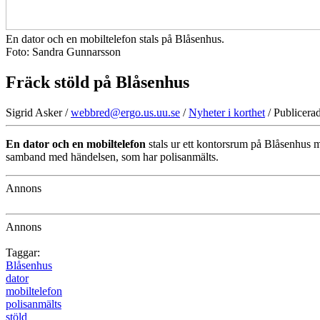
En dator och en mobiltelefon stals på Blåsenhus.
Foto: Sandra Gunnarsson
Fräck stöld på Blåsenhus
Sigrid Asker /
webbred@ergo.us.uu.se
/
Nyheter i korthet
/ Publicera
En dator och en mobiltelefon
stals ur ett kontorsrum på Blåsenhus m
samband med händelsen, som har polisanmälts.
Annons
Annons
Taggar:
Blåsenhus
dator
mobiltelefon
polisanmälts
stöld