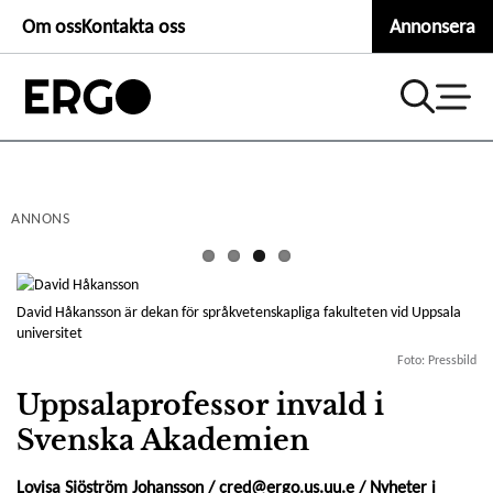
Second
Hoppa
Om oss
Kontakta oss
Annonsera
till
header
huvudinnehåll
menu
ANNONS
David Håkansson är dekan för språkvetenskapliga fakulteten vid Uppsala
universitet
Foto: Pressbild
Uppsalaprofessor invald i
Svenska Akademien
Lovisa Sjöström Johansson /
cred@ergo.us.uu.e
/
Nyheter i