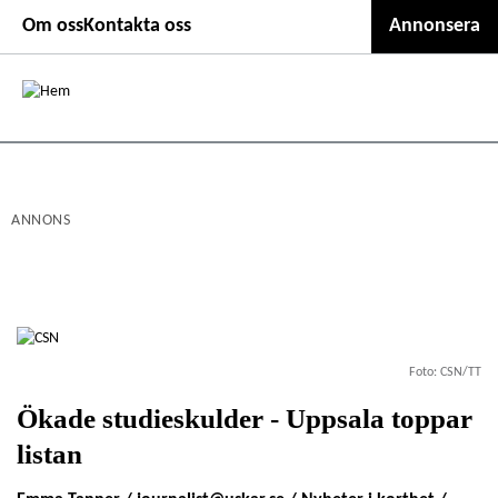
Second
Hoppa
Om oss
Kontakta oss
Annonsera
till
header
huvudinnehåll
menu
ANNONS
Foto: CSN/TT
Ökade studieskulder - Uppsala toppar
listan