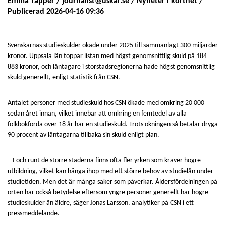
Emma Tapper /
journalist@uskar.se
/
Nyheter i korthet
/
Publicerad 2026-04-16 09:36
Svenskarnas studieskulder ökade under 2025 till sammanlagt 300 miljarder
kronor. Uppsala län toppar listan med högst genomsnittlig skuld på 184
883 kronor, och låntagare i storstadsregionerna hade högst genomsnittlig
skuld generellt, enligt statistik från CSN.
Antalet personer med studieskuld hos CSN ökade med omkring 20 000
sedan året innan, vilket innebär att omkring en femtedel av alla
folkbokförda över 18 år har en studieskuld. Trots ökningen så betalar dryga
90 procent av låntagarna tillbaka sin skuld enligt plan.
– I och runt de större städerna finns ofta fler yrken som kräver högre
utbildning, vilket kan hänga ihop med ett större behov av studielån under
studietiden. Men det är många saker som påverkar. Åldersfördelningen på
orten har också betydelse eftersom yngre personer generellt har högre
studieskulder än äldre, säger Jonas Larsson, analytiker på CSN i ett
pressmeddelande.