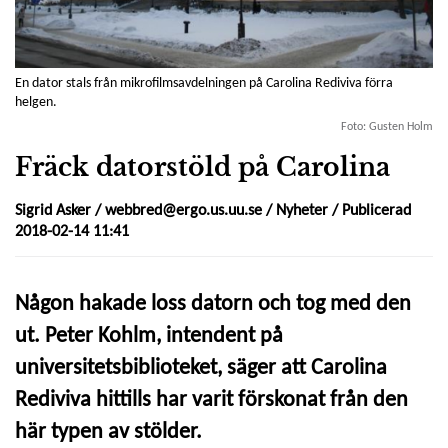
En dator stals från mikrofilmsavdelningen på Carolina Rediviva förra
helgen.
Foto: Gusten Holm
Fräck datorstöld på Carolina
Sigrid Asker /
webbred@ergo.us.uu.se
/
Nyheter
/ Publicerad
2018-02-14 11:41
Någon hakade loss datorn och tog med den
ut. Peter Kohlm, intendent på
universitetsbiblioteket, säger att Carolina
Rediviva hittills har varit förskonat från den
här typen av stölder.