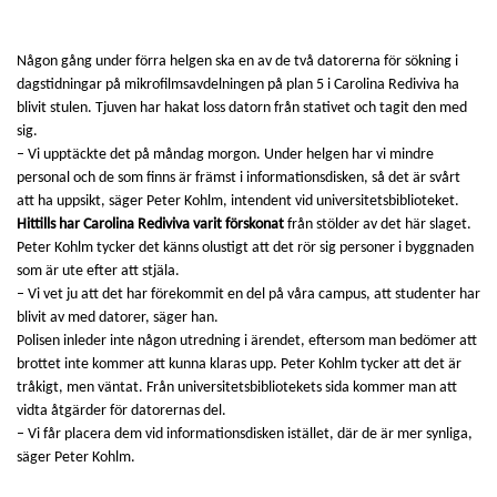
Någon gång under förra helgen ska en av de två datorerna för sökning i
dagstidningar på mikrofilmsavdelningen på plan 5 i Carolina Rediviva ha
blivit stulen. Tjuven har hakat loss datorn från stativet och tagit den med
sig.
– Vi upptäckte det på måndag morgon. Under helgen har vi mindre
personal och de som finns är främst i informationsdisken, så det är svårt
att ha uppsikt, säger Peter Kohlm, intendent vid universitetsbiblioteket.
Hittills har Carolina Rediviva varit förskonat
från stölder av det här slaget.
Peter Kohlm tycker det känns olustigt att det rör sig personer i byggnaden
som är ute efter att stjäla.
– Vi vet ju att det har förekommit en del på våra campus, att studenter har
blivit av med datorer, säger han.
Polisen inleder inte någon utredning i ärendet, eftersom man bedömer att
brottet inte kommer att kunna klaras upp. Peter Kohlm tycker att det är
tråkigt, men väntat. Från universitetsbibliotekets sida kommer man att
vidta åtgärder för datorernas del.
– Vi får placera dem vid informationsdisken istället, där de är mer synliga,
säger Peter Kohlm.