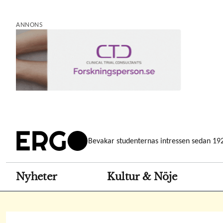
Hoppa
till
ANNONS
huvudinnehåll
Bevakar studenternas intressen sedan 19
Nyheter
Kultur & Nöje