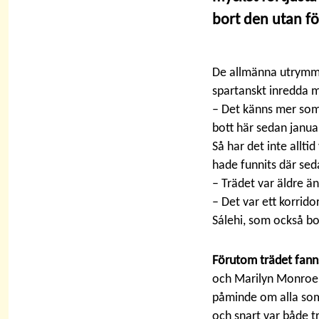
bort den utan fö
De allmänna utrymme
spartanskt inredda m
– Det känns mer som 
bott här sedan januar
Så har det inte allti
hade funnits där sed
– Trädet var äldre än
– Det var ett korrido
Sálehi, som också bo
Förutom trädet fann
och Marilyn Monroe. 
påminde om alla som 
och snart var både t