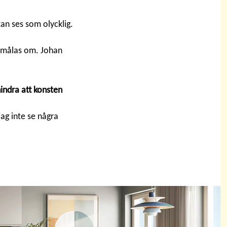
an ses som olycklig.
r målas om. Johan
hindra att konsten
jag inte se några