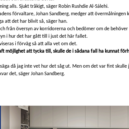
ning alls. Sjukt tråkigt, säger Robin Rushdie Al-Sálehi.
dens förvaltare, Johan Sandberg, medger att övermålningen k
a att det har blivit så, säger han.
 och från översyn av korridorerna och bedömer om de behöve
 i hur det har gått till i just det här fallet.
viseras i förväg så att alla vet om det.
 möjlighet att tycka till, skulle de i sådana fall ha kunnat för
 säga då jag inte vet hur det såg ut. Men om det var fint skulle 
kvar det, säger Johan Sandberg.