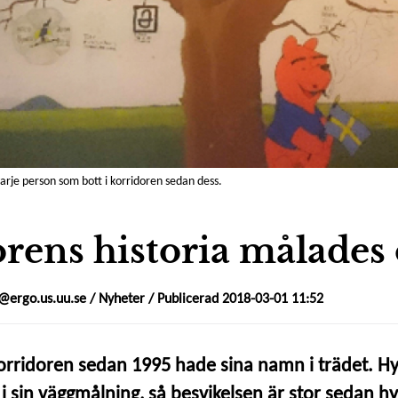
arje person som bott i korridoren sedan dess.
rens historia målades
ergo.us.uu.se
/
Nyheter
/ Publicerad 2018-03-01 11:52
korridoren sedan 1995 hade sina namn i trädet. H
 i sin väggmålning, så besvikelsen är stor sedan h