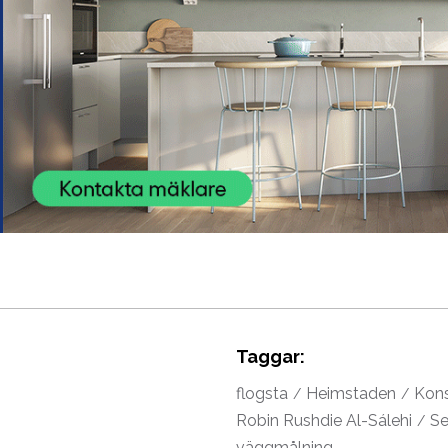
Taggar:
flogsta
Heimstaden
Kon
Robin Rushdie Al-Sálehi
Se
väggmålning