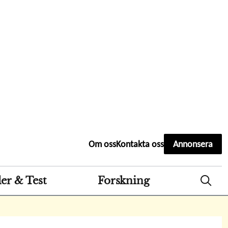
Second
Om oss
Kontakta oss
Annonsera
header
menu
er & Test
Forskning