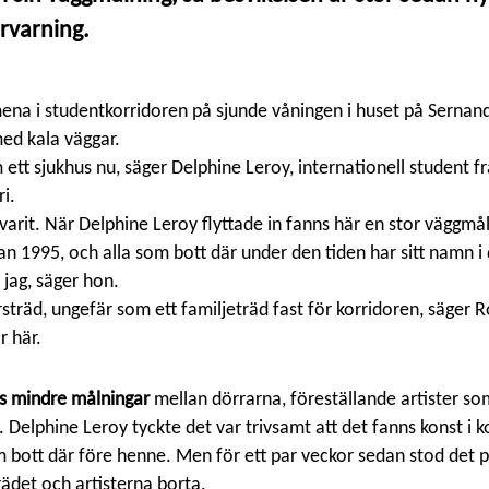
rvarning.
na i studentkorridoren på sjunde våningen i huset på Sernand
ed kala väggar.
ett sjukhus nu, säger Delphine Leroy, internationell student f
i.
d varit. När Delphine Leroy flyttade in fanns här en stor väggmå
an 1995, och alla som bott där under den tiden har sitt namn i 
 jag, säger hon.
rsträd, ungefär som ett familjeträd fast för korridoren, säger 
r här.
s mindre målningar
mellan dörrarna, föreställande artister s
Delphine Leroy tyckte det var trivsamt att det fanns konst i 
bott där före henne. Men för ett par veckor sedan stod det pl
rädet och artisterna borta.