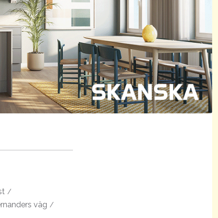
st
rnanders väg