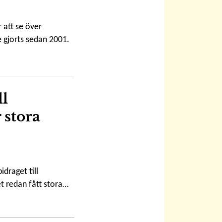
r att se över
 gjorts sedan 2001.
ll
 stora
idraget till
t redan fått stora…