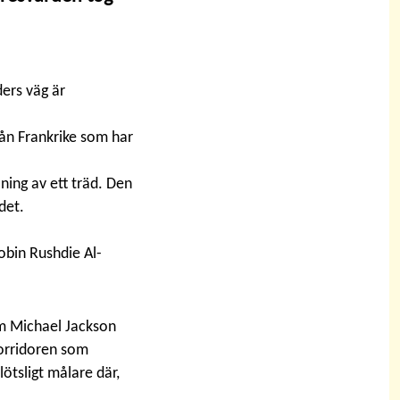
ers väg är
rån Frankrike som har
lning av ett träd. Den
det.
Robin Rushdie Al-
om Michael Jackson
korridoren som
ötsligt målare där,