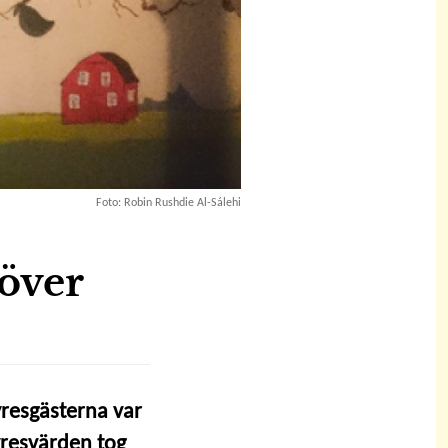
Foto: Robin Rushdie Al-Sálehi
 över
yresgästerna var
yresvärden tog