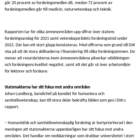
går 20 procent av forskningsmedlen dit, medan 72 procent av
forskningsmedlen går till medicin, naturvetenskap och teknik.
Rapporten tar för olika ämnesområden upp siffror över statens
forskningsanslag för 2021 samt vetenskapsrådets forskningsstöd under
2022. Där kan ett stort glapp konstateras. Med siffrorna som grund vill DIK
visa på att de stora skillnaderna i finansiering till olika forskningsämnen. De
menar att resursbristerna inom ämnesområdena påverkar utbildningen
och forskningens kvalitet negativt, samt att det går ut över arbetsmiljön
för lektorer och forskare.
Statsmakterna har sitt fokus mot andra områden
Johan Lundborg, kanslichef på kansliet för humaniora och
samhällsvetenskap, kan till stora delar bekräfta bilden som ges i DIK:s
rapport.
– Humanistisk och samhällsvetenskaplig forskning är bortprioriterad i den
meningen att statsmakterna uppenbarligen har sitt fokus mot andra
områden. Det handlar om nedskärningar som drabbar universitetet i stort