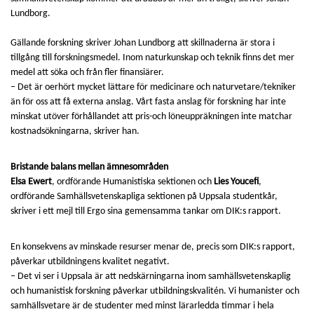
Lundborg.
Gällande forskning skriver Johan Lundborg att skillnaderna är stora i
tillgång till forskningsmedel. Inom naturkunskap och teknik finns det mer
medel att söka och från fler finansiärer.
– Det är oerhört mycket lättare för medicinare och naturvetare/tekniker
än för oss att få externa anslag. Vårt fasta anslag för forskning har inte
minskat utöver förhållandet att pris-och löneuppräkningen inte matchar
kostnadsökningarna, skriver han.
Bristande balans mellan ämnesområden
Elsa Ewert
, ordförande Humanistiska sektionen och
Lies Youcefi
,
ordförande Samhällsvetenskapliga sektionen på Uppsala studentkår,
skriver i ett mejl till Ergo sina gemensamma tankar om DIK:s rapport.
En konsekvens av minskade resurser menar de, precis som DIK:s rapport,
påverkar utbildningens kvalitet negativt.
– Det vi ser i Uppsala är att nedskärningarna inom samhällsvetenskaplig
och humanistisk forskning påverkar utbildningskvalitén. Vi humanister och
samhällsvetare är de studenter med minst lärarledda timmar i hela