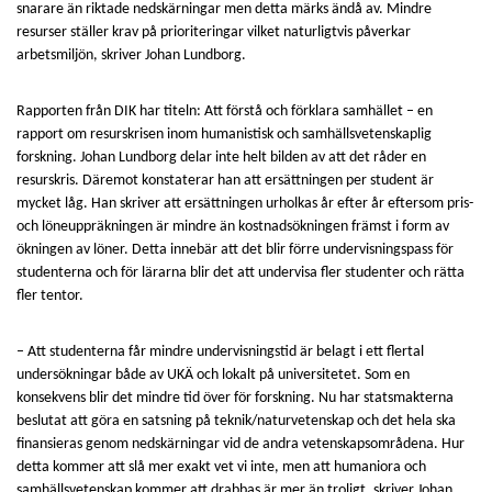
snarare än riktade nedskärningar men detta märks ändå av. Mindre
resurser ställer krav på prioriteringar vilket naturligtvis påverkar
arbetsmiljön, skriver Johan Lundborg.
Rapporten från DIK har titeln: Att förstå och förklara samhället – en
rapport om resurskrisen inom humanistisk och samhällsvetenskaplig
forskning. Johan Lundborg delar inte helt bilden av att det råder en
resurskris. Däremot konstaterar han att ersättningen per student är
mycket låg. Han skriver att ersättningen urholkas år efter år eftersom pris-
och löneuppräkningen är mindre än kostnadsökningen främst i form av
ökningen av löner. Detta innebär att det blir förre undervisningspass för
studenterna och för lärarna blir det att undervisa fler studenter och rätta
fler tentor.
– Att studenterna får mindre undervisningstid är belagt i ett flertal
undersökningar både av UKÄ och lokalt på universitetet. Som en
konsekvens blir det mindre tid över för forskning. Nu har statsmakterna
beslutat att göra en satsning på teknik/naturvetenskap och det hela ska
finansieras genom nedskärningar vid de andra vetenskapsområdena. Hur
detta kommer att slå mer exakt vet vi inte, men att humaniora och
samhällsvetenskap kommer att drabbas är mer än troligt, skriver Johan