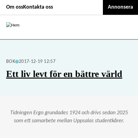
Second
Hoppa
Om oss
Kontakta oss
Annonsera
till
header
huvudinnehåll
menu
BOK
2017-12-19 12:57
Ett liv levt för en bättre värld
Tidningen Ergo grundades 1924 och drivs sedan 2025
som ett samarbete mellan Uppsalas studentkårer.