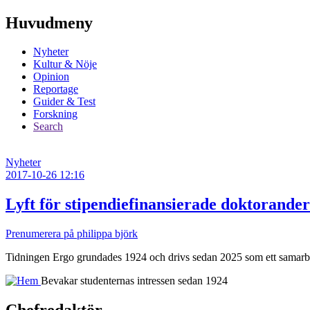
Huvudmeny
Nyheter
Kultur & Nöje
Opinion
Reportage
Guider & Test
Forskning
Search
Nyheter
2017-10-26 12:16
Lyft för stipendiefinansierade doktorander
Prenumerera på philippa björk
Tidningen Ergo grundades 1924 och drivs sedan 2025 som ett samarbe
Bevakar studenternas intressen sedan 1924