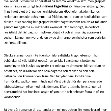
nya landet.
Simmarna
är berättad på samma kollektiva sätt, men greppet
känns mindre naturligt trots
Helena Fagertuns
sömlösa översättning. Det
finns inget akut brännande i en historia om HR-chefer, akademiker och
reklamare som går och simmar på fritiden. Snarare än en högljudd kör som
skriker ut sin sanning blir greppet istället något komiskt-realistiskt målande
genom mängderna av materiella exempel. Och samtidigt, så oerhört
realistiskt det är! Jag, som nyligen börjat gå och simma några gånger i
veckan, känner igen varenda en av de simmarpersonligheter som beskrivs.
De finns, allihop.
Otsuka stannar dock inte i den komisk-realistiska tryggheten som hon
behärskar så väl. Istället uppstår en spricka i bassängens botten och
stämningen blir kusligt suggestiv. För många av simmarna blir sprickan en
besatthet, de diskuterar den hela dagarna och tänker på den hela
nätterna. Var kommer den ifrån? Vad betyder den? Och kanske
framförallt, vad kommer hända nu? Värst blir det för den pensionerade
labbassistenten Alice med tidig demens. Efter att simhallen stänger på
obestämd tid har hon inte längre någon rutin och behöver flytta in på ett
vårdboende.
Så övergår romanen till att handla om minnet och en lite komplicerad mor-