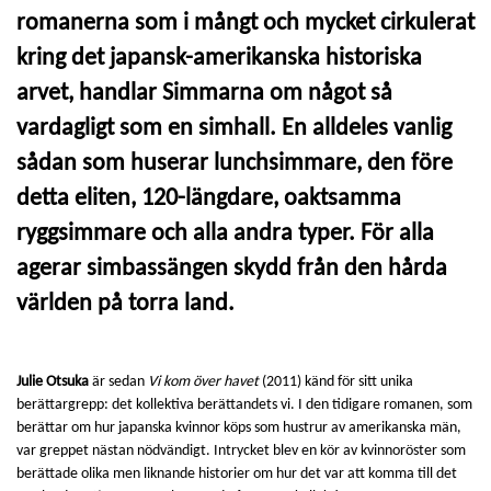
romanerna som i mångt och mycket cirkulerat
kring det japansk-amerikanska historiska
arvet, handlar Simmarna om något så
vardagligt som en simhall. En alldeles vanlig
sådan som huserar lunchsimmare, den före
detta eliten, 120-längdare, oaktsamma
ryggsimmare och alla andra typer. För alla
agerar simbassängen skydd från den hårda
världen på torra land.
Julie Otsuka
är sedan
Vi kom över havet
(2011) känd för sitt unika
berättargrepp: det kollektiva berättandets vi. I den tidigare romanen, som
berättar om hur japanska kvinnor köps som hustrur av amerikanska män,
var greppet nästan nödvändigt. Intrycket blev en kör av kvinnoröster som
berättade olika men liknande historier om hur det var att komma till det