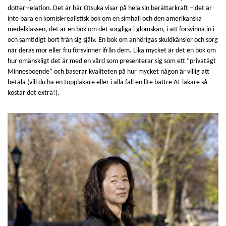
dotter-relation. Det är här Otsuka visar på hela sin berättarkraft – det är
inte bara en komisk-realistisk bok om en simhall och den amerikanska
medelklassen, det är en bok om det sorgliga i glömskan, i att försvinna in i
och samtidigt bort från sig själv. En bok om anhörigas skuldkänslor och sorg
när deras mor eller fru försvinner ifrån dem. Lika mycket är det en bok om
hur omänskligt det är med en vård som presenterar sig som ett “privatägt
Minnesboende” och baserar kvaliteten på hur mycket någon är villig att
betala (vill du ha en toppläkare eller i alla fall en lite bättre AT-läkare så
kostar det extra!).