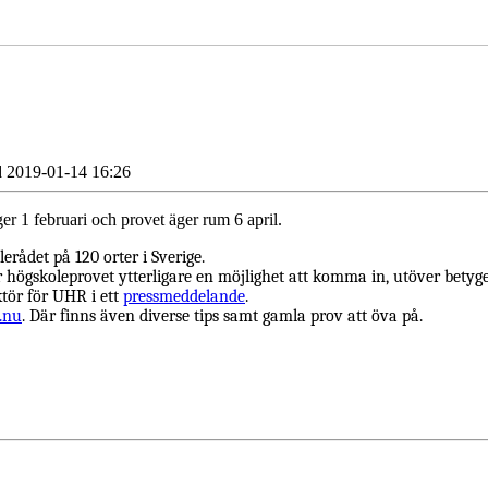
d 2019-01-14 16:26
r 1 februari och provet äger rum 6 april.
rådet på 120 orter i Sverige.
r högskoleprovet ytterligare en möjlighet att komma in, utöver bety
ktör för UHR i ett
pressmeddelande
.
.nu
. Där finns även diverse tips samt gamla prov att öva på.