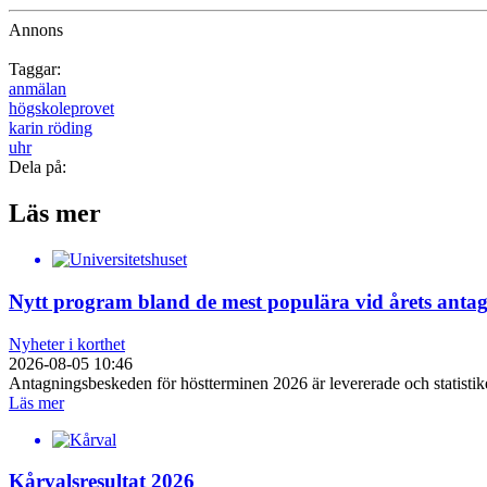
Annons
Taggar:
anmälan
högskoleprovet
karin röding
uhr
Dela på:
Läs mer
Nytt program bland de mest populära vid årets anta
Nyheter i korthet
2026-08-05 10:46
Antagningsbeskeden för höstterminen 2026 är levererade och statist
Läs mer
Kårvalsresultat 2026