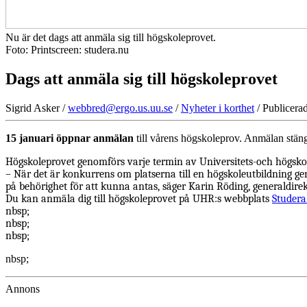
Nu är det dags att anmäla sig till högskoleprovet.
Foto: Printscreen: studera.nu
Dags att anmäla sig till högskoleprovet
Sigrid Asker /
webbred@ergo.us.uu.se
/
Nyheter i korthet
/ Publicera
15 januari öppnar anmälan
till vårens högskoleprov. Anmälan stänge
Högskoleprovet genomförs varje termin av Universitets-och högskole
– När det är konkurrens om platserna till en högskoleutbildning ge
på behörighet för att kunna antas, säger Karin Röding, generaldire
Du kan anmäla dig till högskoleprovet på UHR:s webbplats
Studera
nbsp;
nbsp;
nbsp;
nbsp;
Annons