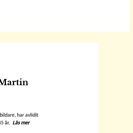
Martin
ildare, har avlidit
45 år.
Läs mer