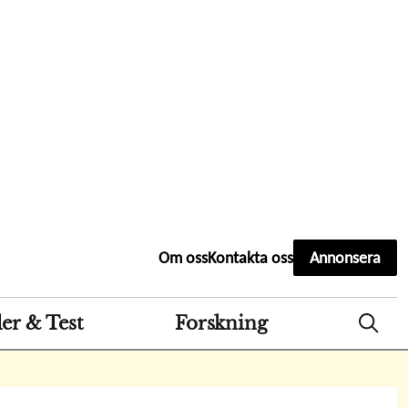
Second
Om oss
Kontakta oss
Annonsera
header
menu
er & Test
Forskning