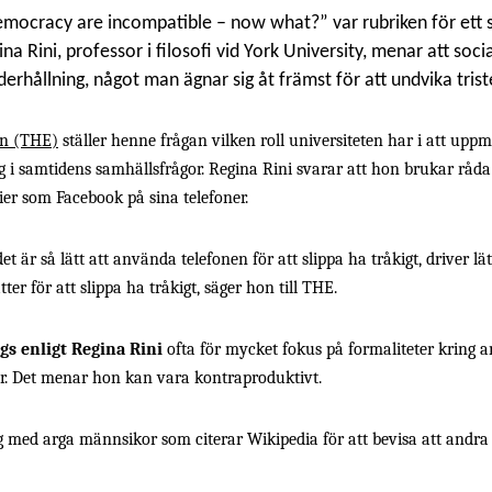
emocracy are incompatible – now what?” var rubriken för ett 
a Rini, professor i filosofi vid York University, menar att soci
underhållning, något man ägnar sig åt främst för att undvika trist
on (THE)
ställer henne frågan vilken roll universiteten har i att uppmu
i samtidens samhällsfrågor. Regina Rini svarar att hon brukar råda
ier som Facebook på sina telefoner.
det är så lätt att använda telefonen för att slippa ha tråkigt, driver lät
tter för att slippa ha tråkigt, säger hon till THE.
gs enligt Regina Rini
ofta för mycket fokus på formaliteter kring 
ter. Det menar hon kan vara kontraproduktivt.
ög med arga männsikor som citerar Wikipedia för att bevisa att andra 