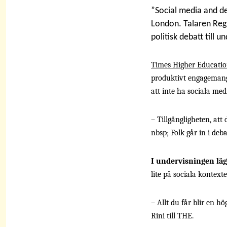
”Social media and d
London. Talaren Regin
politisk debatt till 
Times Higher Educati
produktivt engagemang 
att inte ha sociala med
– Tillgängligheten, att 
nbsp;
Folk går in i deba
I undervisningen läg
lite på sociala kontex
– Allt du får blir en h
Rini till THE.