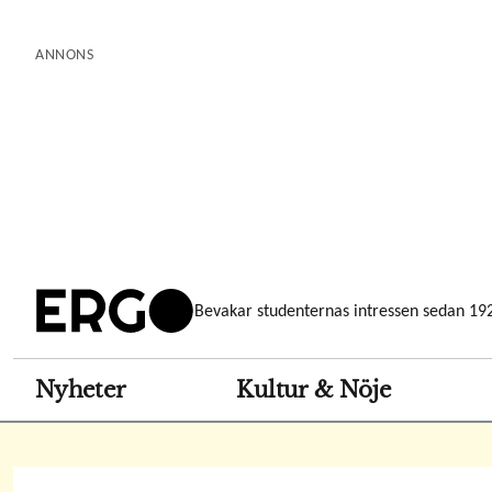
Hoppa
till
ANNONS
huvudinnehåll
Bevakar studenternas intressen sedan 19
Nyheter
Kultur & Nöje