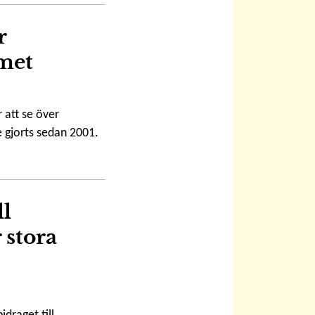
r
met
r att se över
 gjorts sedan 2001.
ll
 stora
idraget till