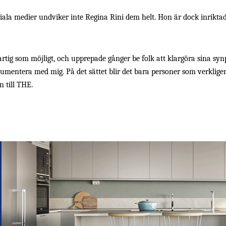
ciala medier undviker inte Regina Rini dem helt. Hon är dock inriktad
artig som möjligt, och upprepade gånger be folk att klargöra sina synpu
rgumentera med mig. På det sättet blir det bara personer som verklig
n till THE.