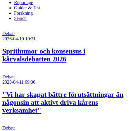
Reportage
Guider & Test
Forskning
Search
Debatt
2026-04-10 10:21
Sprithumor och konsensus i
kårvalsdebatten 2026
Debatt
2023-04-11 09:36
"Vi har skapat bättre förutsättningar än
någonsin att aktivt driva kårens
verksamhet"
Debatt