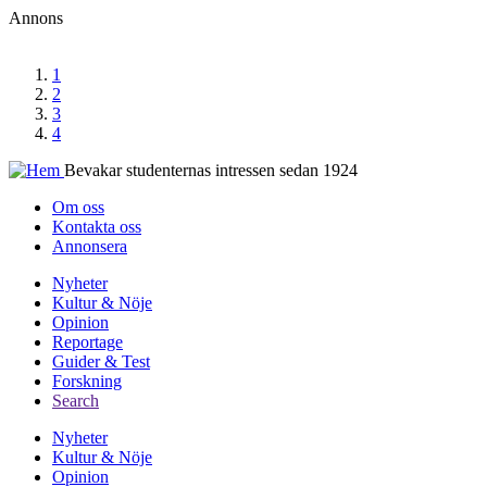
Hoppa
Annons
till
huvudinnehåll
1
2
3
4
Bevakar studenternas intressen sedan 1924
Om oss
Kontakta oss
Second
Annonsera
header
Nyheter
menu
Kultur & Nöje
Huvudmeny
Opinion
Reportage
Guider & Test
Forskning
Search
Nyheter
Kultur & Nöje
Huvudmeny
Opinion