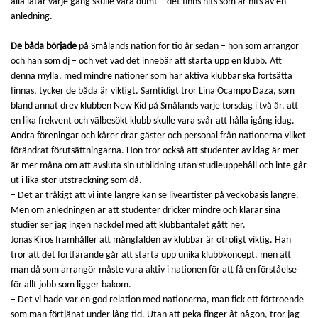
alla låtar varje gång skulle vara dumt – det finns hits som är hits av en
anledning.
De båda började
på Smålands nation för tio år sedan – hon som arrangör
och han som dj – och vet vad det innebär att starta upp en klubb. Att
denna mylla, med mindre nationer som har aktiva klubbar ska fortsätta
finnas, tycker de båda är viktigt. Samtidigt tror Lina Ocampo Daza, som
bland annat drev klubben New Kid på Smålands varje torsdag i två år, att
en lika frekvent och välbesökt klubb skulle vara svår att hålla igång idag.
Andra föreningar och kårer drar gäster och personal från nationerna vilket
förändrat förutsättningarna. Hon tror också att studenter av idag är mer
är mer måna om att avsluta sin utbildning utan studieuppehåll och inte går
ut i lika stor utsträckning som då.
– Det är tråkigt att vi inte längre kan se liveartister på veckobasis längre.
Men om anledningen är att studenter dricker mindre och klarar sina
studier ser jag ingen nackdel med att klubbantalet gått ner.
Jonas Kiros framhåller att mångfalden av klubbar är otroligt viktig. Han
tror att det fortfarande går att starta upp unika klubbkoncept, men att
man då som arrangör måste vara aktiv i nationen för att få en förståelse
för allt jobb som ligger bakom.
– Det vi hade var en god relation med nationerna, man fick ett förtroende
som man förtjänat under lång tid. Utan att peka finger åt någon, tror jag