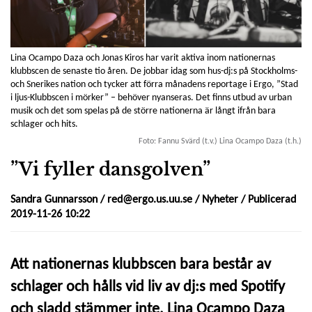
Lina Ocampo Daza och Jonas Kiros har varit aktiva inom nationernas
klubbscen de senaste tio åren. De jobbar idag som hus-dj:s på Stockholms-
och Snerikes nation och tycker att förra månadens reportage i Ergo, ”Stad
i ljus-Klubbscen i mörker” – behöver nyanseras. Det finns utbud av urban
musik och det som spelas på de större nationerna är långt ifrån bara
schlager och hits.
Foto: Fannu Svärd (t.v.) Lina Ocampo Daza (t.h.)
”Vi fyller dansgolven”
Sandra Gunnarsson /
red@ergo.us.uu.se
/
Nyheter
/ Publicerad
2019-11-26 10:22
Att nationernas klubbscen bara består av
schlager och hålls vid liv av dj:s med Spotify
och sladd stämmer inte. Lina Ocampo Daza