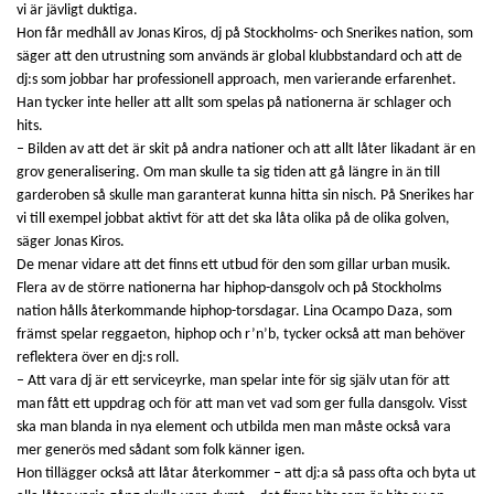
vi är jävligt duktiga.
Hon får medhåll av Jonas Kiros, dj på Stockholms- och Snerikes nation, som
säger att den utrustning som används är global klubbstandard och att de
dj:s som jobbar har professionell approach, men varierande erfarenhet.
Han tycker inte heller att allt som spelas på nationerna är schlager och
hits.
– Bilden av att det är skit på andra nationer och att allt låter likadant är en
grov generalisering. Om man skulle ta sig tiden att gå längre in än till
garderoben så skulle man garanterat kunna hitta sin nisch. På Snerikes har
vi till exempel jobbat aktivt för att det ska låta olika på de olika golven,
säger Jonas Kiros.
De menar vidare att det finns ett utbud för den som gillar urban musik.
Flera av de större nationerna har hiphop-dansgolv och på Stockholms
nation hålls återkommande hiphop-torsdagar. Lina Ocampo Daza, som
främst spelar reggaeton, hiphop och r’n’b, tycker också att man behöver
reflektera över en dj:s roll.
– Att vara dj är ett serviceyrke, man spelar inte för sig själv utan för att
man fått ett uppdrag och för att man vet vad som ger fulla dansgolv. Visst
ska man blanda in nya element och utbilda men man måste också vara
mer generös med sådant som folk känner igen.
Hon tillägger också att låtar återkommer – att dj:a så pass ofta och byta ut