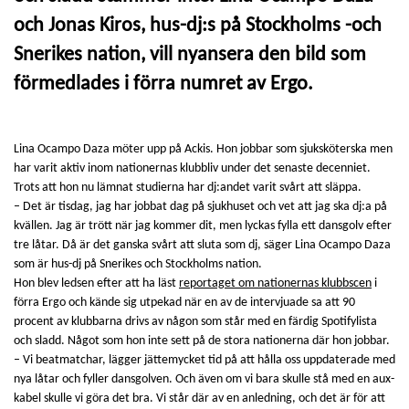
och Jonas Kiros, hus-dj:s på Stockholms -och
Snerikes nation, vill nyansera den bild som
förmedlades i förra numret av Ergo.
Lina Ocampo Daza möter upp på Ackis. Hon jobbar som sjuksköterska men
har varit aktiv inom nationernas klubbliv under det senaste decenniet.
Trots att hon nu lämnat studierna har dj:andet varit svårt att släppa.
– Det är tisdag, jag har jobbat dag på sjukhuset och vet att jag ska dj:a på
kvällen. Jag är trött när jag kommer dit, men lyckas fylla ett dansgolv efter
tre låtar. Då är det ganska svårt att sluta som dj, säger Lina Ocampo Daza
som är hus-dj på Snerikes och Stockholms nation.
Hon blev ledsen efter att ha läst
reportaget om nationernas klubbscen
i
förra Ergo och kände sig utpekad när en av de intervjuade sa att 90
procent av klubbarna drivs av någon som står med en färdig Spotifylista
och sladd. Något som hon inte sett på de stora nationerna där hon jobbar.
– Vi beatmatchar, lägger jättemycket tid på att hålla oss uppdaterade med
nya låtar och fyller dansgolven. Och även om vi bara skulle stå med en aux-
kabel skulle vi göra det bra. Vi står där av en anledning, och det är för att