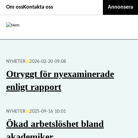
Second
Hoppa
Om oss
Kontakta oss
Annonsera
till
header
huvudinnehåll
menu
NYHETER
2026-02-20 09:08
Otryggt för nyexaminerade
enligt rapport
NYHETER
2025-09-16 10:01
Ökad arbetslöshet bland
akademiker