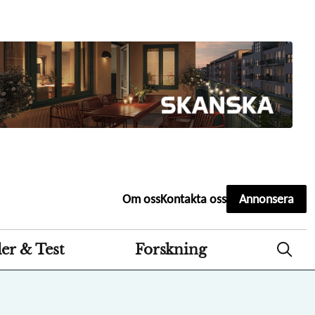
Second
Om oss
Kontakta oss
Annonsera
header
menu
er & Test
Forskning