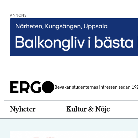
Hoppa
till
ANNONS
huvudinnehåll
Bevakar studenternas intressen sedan 19
Nyheter
Kultur & Nöje