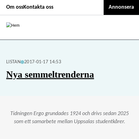
Second
Hoppa
Om oss
Kontakta oss
Annonsera
till
header
huvudinnehåll
menu
LISTAN
2017-01-17 14:53
Nya semmeltrenderna
Tidningen Ergo grundades 1924 och drivs sedan 2025
som ett samarbete mellan Uppsalas studentkårer.