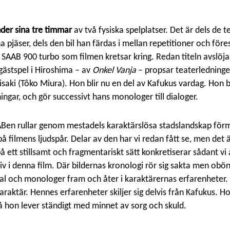
der sina tre timmar
av två fysiska spelplatser. Det är dels de 
a pjäser, dels den bil han färdas i mellan repetitioner och förest
SAAB 900 turbo som filmen kretsar kring. Redan titeln avslöjar
 gästspel i Hiroshima – av
Onkel Vanja
– propsar teaterledningen
aki (Tôko Miura). Hon blir nu en del av Kafukus vardag. Hon blir 
ingar, och gör successivt hans monologer till dialoger.
en rullar genom mestadels karaktärslösa stadslandskap förm
 filmens ljudspår. Delar av den har vi redan fått se, men det
å ett stillsamt och fragmentariskt sätt konkretiserar sådant vi 
liv i denna film. Där bildernas kronologi rör sig sakta men obön
l och monologer fram och åter i karaktärernas erfarenheter. 
karaktär. Hennes erfarenheter skiljer sig delvis från Kafukus. H
 hon lever ständigt med minnet av sorg och skuld.