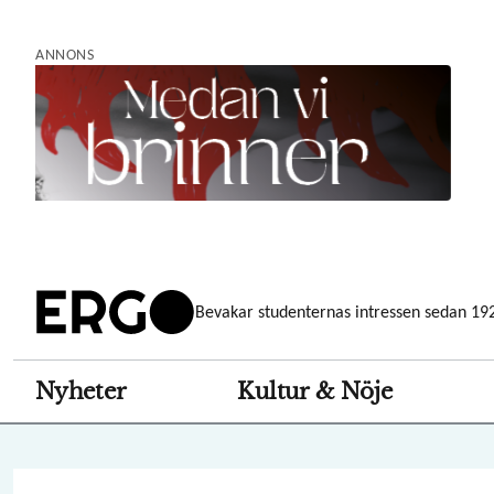
Hoppa
till
ANNONS
huvudinnehåll
Bevakar studenternas intressen sedan 19
Nyheter
Kultur & Nöje