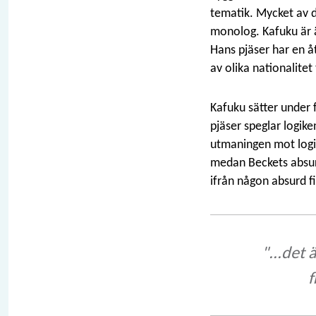
tematik. Mycket av 
monolog. Kafuku är ä
Hans pjäser har en å
av olika nationalite
Kafuku sätter under 
pjäser speglar logike
utmaningen mot logi
medan Beckets absur
ifrån någon absurd f
"...det
f