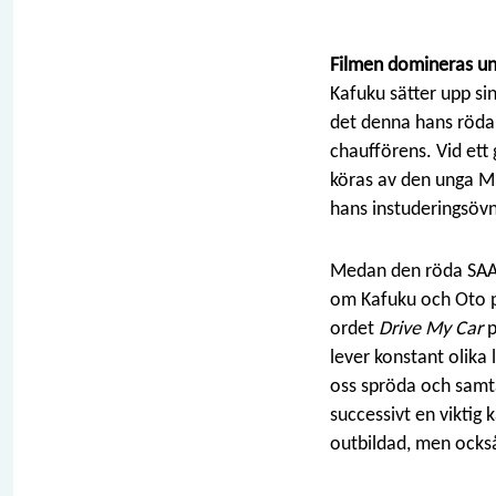
Filmen domineras un
Kafuku sätter upp sin
det denna hans röda 
chaufförens. Vid ett
köras av den unga Mis
hans instuderingsövn
Medan den röda SAAB
om Kafuku och Oto på
ordet
Drive My Car
p
lever konstant olika 
oss spröda och samta
successivt en viktig 
outbildad, men också