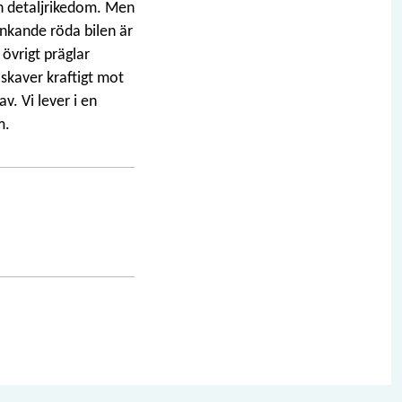
in detaljrikedom. Men
länkande röda bilen är
 övrigt präglar
 skaver kraftigt mot
v. Vi lever i en
m.