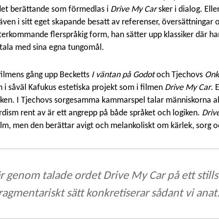
det berättande som förmedlas i
Drive My Car
sker i dialog. Elle
ven i sitt eget skapande besatt av referenser, översättningar 
terkommande flerspråkig form, han sätter upp klassiker där ha
t tala med sina egna tungomål.
filmens gång upp Becketts
I väntan på Godot
och Tjechovs
Onk
n i såväl Kafukus estetiska projekt som i filmen
Drive My Car
. 
ken. I Tjechovs sorgesamma kammarspel talar människorna allt
dism rent av är ett angrepp på både språket och logiken.
Driv
ilm, men den berättar avigt och melankoliskt om kärlek, sorg 
 är genom talade ordet
Drive My Car
på ett stil
ragmentariskt sätt konkretiserar sådant vi anat