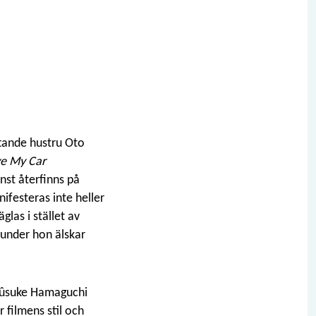
ttande hustru Oto
ve My Car
inst återfinns på
ifesteras inte heller
las i stället av
tunder hon älskar
Ryûsuke Hamaguchi
 filmens stil och