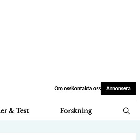
Second
Om oss
Kontakta oss
Annonsera
header
menu
er & Test
Forskning