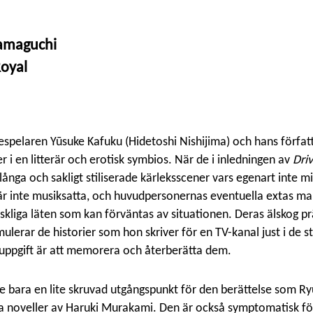
Hamaguchi
Royal
spelaren Yūsuke Kafuku (Hidetoshi Nishijima) och hans förfa
er i en litterär och erotisk symbios. När de i inledningen av
Dri
 långa och sakligt stiliserade kärleksscener vars egenart inte m
 är inte musiksatta, och huvudpersonernas eventuella extas man
kliga läten som kan förväntas av situationen. Deras älskog präg
ulerar de historier som hon skriver för en TV-kanal just i de s
uppgift är att memorera och återberätta dem.
te bara en lite skruvad utgångspunkt för den berättelse som 
ika noveller av Haruki Murakami. Den är också symptomatisk för