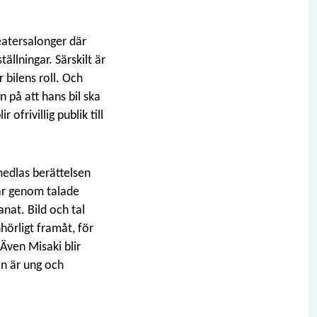
teatersalonger där
ällningar. Särskilt är
 bilens roll. Och
 på att hans bil ska
ofrivillig publik till
edlas berättelsen
 är genom talade
anat. Bild och tal
hörligt framåt, för
Även Misaki blir
on är ung och