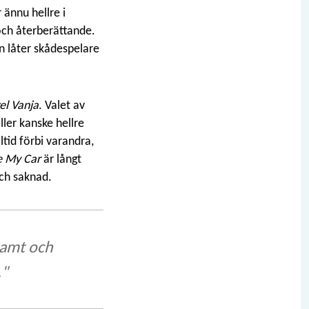
r ännu hellre i
och återberättande.
n låter skådespelare
el Vanja
. Valet av
Eller kanske hellre
id förbi varandra,
e My Car
är långt
och saknad.
lsamt och
."