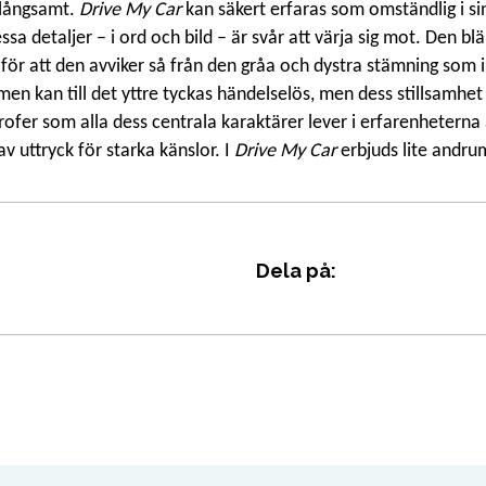
 långsamt.
Drive My Car
kan säkert erfaras som omständlig i s
ssa detaljer – i ord och bild – är svår att värja sig mot. Den b
för att den avviker så från den gråa och dystra stämning som i
men kan till det yttre tyckas händelselös, men dess stillsamhet
ofer som alla dess centrala karaktärer lever i erfarenheterna a
av uttryck för starka känslor. I
Drive My Car
erbjuds lite andru
Dela på: