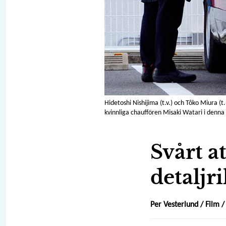
Hidetoshi Nishijima (t.v.) och Tôko Miura (
kvinnliga chauffören Misaki Watari i denn
Svårt a
detalj
Per Vesterlund /
Film
/