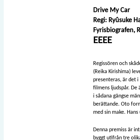
Drive My Car
Regi: Ryûsuke 
Fyrisbiografen, 
EEEE
Regissören och skåde
(Reika Kirishima) lev
presenteras, är det i
filmens ljudspår. De
i sådana gängse mäns
berättande. Oto form
med sin make. Hans 
Denna premiss är in
byggt utifrån tre ol