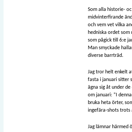
Som alla historie- o
midvinterfirande än
och vem vet vilka an
hedniska ordet som m
som pågick till 6:e j
Man smyckade hallarn
diverse barrträd.
Jag tror helt enkelt 
fasta i januari sitte
ägna sig åt under de
om januari: ”I denna
bruka heta örter, som
ingefära-shots trots a
Jag lämnar härmed öv