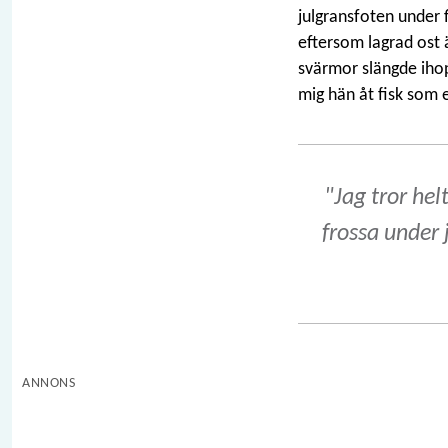
julgransfoten under f
eftersom lagrad ost 
svärmor slängde ihop 
mig hän åt fisk som 
"Jag tror hel
frossa under j
ANNONS