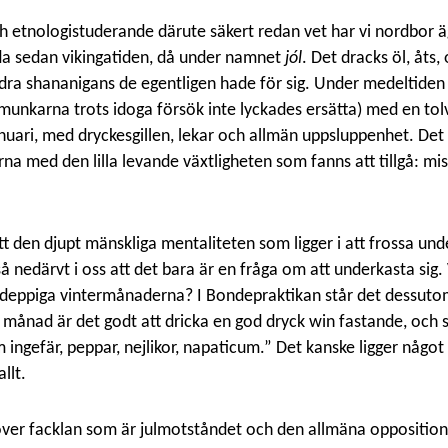
ch etnologistuderande därute säkert redan vet har vi nordbor ä
da sedan vikingatiden, då under namnet
jól
. Det dracks öl, åts, 
dra shananigans de egentligen hade för sig. Under medeltiden f
unkarna trots idoga försök inte lyckades ersätta) med en tolv
anuari, med dryckesgillen, lekar och allmän uppsluppenhet. Det
a med den lilla levande växtligheten som fanns att tillgå: mist
att den djupt mänskliga mentaliteten som ligger i att frossa und
r så nedärvt i oss att det bara är en fråga om att underkasta si
 deppiga vintermånaderna? I Bondepraktikan står det dessutom
 månad är det godt att dricka en god dryck win fastande, och 
 ingefär, peppar, nejlikor, napaticum.” Det kanske ligger något
llt.
er facklan som är julmotståndet och den allmäna oppositionen