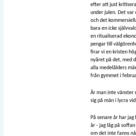
efter att just kriti
under julen. Det var
och det kommersiella
bara en icke självva
en ritualiserad ekon
pengar till välgöre
firar vi en kristen h
nyåret på det, med d
alla medelålders män 
från gymmet i februa
Är man inte vänster 
sig på män i lycra vid
På senare år har jag
år - jag låg på soffa
om det inte fanns n