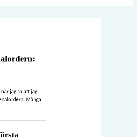
nalordern:
när jag sa att jag
uvenalordern. Många
första