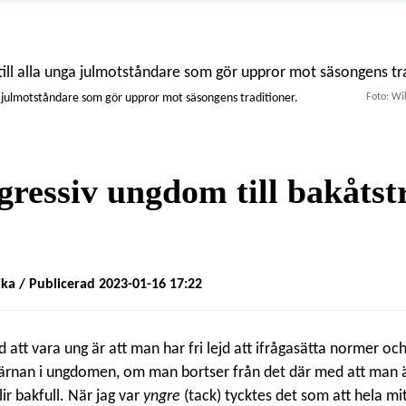
ga julmotståndare som gör uppror mot säsongens traditioner.
Foto: Wi
gressiv ungdom till bakåts
ika
/ Publicerad 2023-01-16 17:22
tt vara ung är att man har fri lejd att ifrågasätta normer och
kärnan i ungdomen, om man bortser från det där med att man ä
lir bakfull. När jag var
yngre
(tack) tycktes det som att hela mi