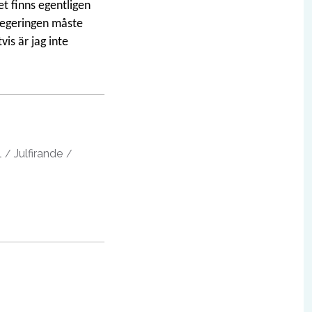
t finns egentligen
 regeringen måste
is är jag inte
l
Julfirande