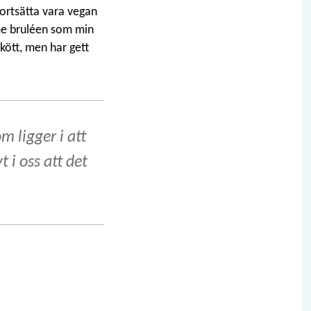
fortsätta vara vegan
ème bruléen som min
kött, men har gett
m ligger i att
t i oss att det