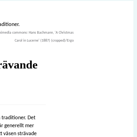
kimedia commons: Hans Bachmann, 'A Christmas
Carol in Lucerne' (1887) (cropped)/Ergo
trävande
 traditioner. Det
r generellt mer
tt väsen strävade