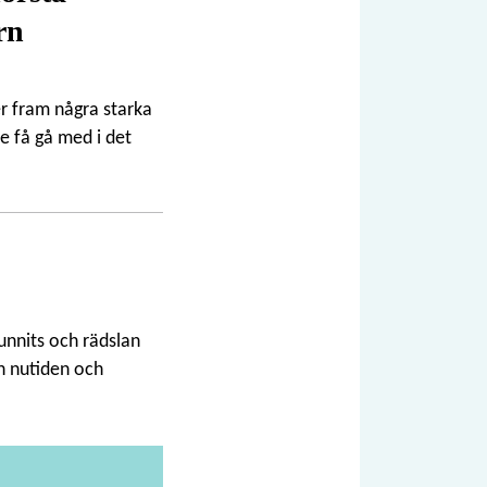
rn
r fram några starka
e få gå med i det
unnits och rädslan
h nutiden och