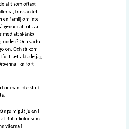
de allt som oftast
ollerna, frossandet
n en familj om inte
 på genom att utöva
ms med att skänka
 grunden? Och varför
d go on. Och så kom
fullt betraktade jag
rsvinna lika fort
h har man inte stört
ta.
änge mig åt julen i
h åt Rollo-kolor som
nnivåerna i