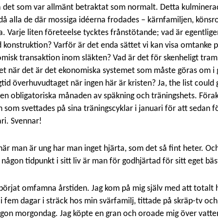
sera det som var allmänt betraktat som normalt. Detta kulminera
 då alla de där mossiga idéerna frodades – kärnfamiljen, könsr
. Varje liten företeelse tycktes frånstötande; vad är egentlige
ld konstruktion? Varför är det enda sättet vi kan visa omtanke
omisk transaktion inom släkten? Vad är det för skenheligt tra
nhet när det är det ekonomiska systemet som måste göras om i
ögtid överhuvudtaget när ingen här är kristen? Ja, the list coul
en obligatoriska månaden av späkning och träningshets. Förakt
som svettades på sina träningscyklar i januari för att sedan fö
ri. Svennar!
när man är ung har man inget hjärta, som det så fint heter. Oc
 någon tidpunkt i sitt liv är man för godhjärtad för sitt eget bäs
 börjat omfamna årstiden. Jag kom på mig själv med att totalt h
n i fem dagar i sträck hos min svärfamilj, tittade på skräp-tv oc
ågon morgondag. Jag köpte en gran och oroade mig över vatte