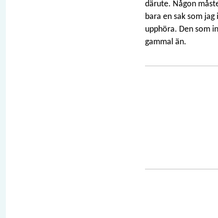
därute. Någon måste 
bara en sak som jag 
upphöra. Den som inte
gammal än.