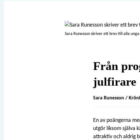
Sara Runesson skriver ett brev till alla un
Från pro
julfirare
Sara Runesson /
Krön
En av poängerna med a
utgör liksom själva 
attraktiv och aldrig b