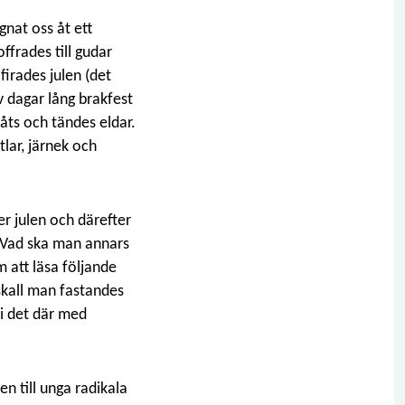
gnat oss åt ett
offrades till gudar
irades julen (det
 dagar lång brakfest
 åts och tändes eldar.
lar, järnek och
er julen och därefter
g. Vad ska man annars
 att läsa följande
skall man fastandes
 i det där med
 till unga radikala