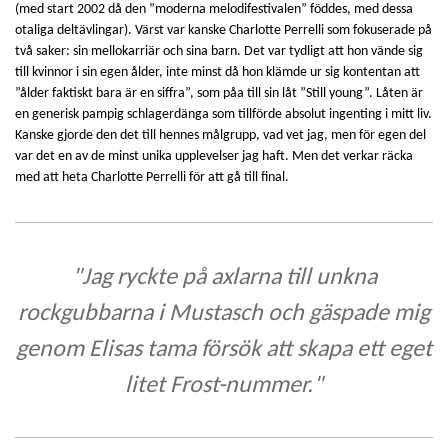
(med start 2002 då den ”moderna melodifestivalen” föddes, med dessa
otaliga deltävlingar). Värst var kanske Charlotte Perrelli som fokuserade på
två saker: sin mellokarriär och sina barn. Det var tydligt att hon vände sig
till kvinnor i sin egen ålder, inte minst då hon klämde ur sig kontentan att
”ålder faktiskt bara är en siffra”, som påa till sin låt ”Still young”. Låten är
en generisk pampig schlagerdänga som tillförde absolut ingenting i mitt liv.
Kanske gjorde den det till hennes målgrupp, vad vet jag, men för egen del
var det en av de minst unika upplevelser jag haft. Men det verkar räcka
med att heta Charlotte Perrelli för att gå till final.
"Jag ryckte på axlarna till unkna
rockgubbarna i Mustasch och gäspade mig
genom Elisas tama försök att skapa ett eget
litet Frost-nummer."