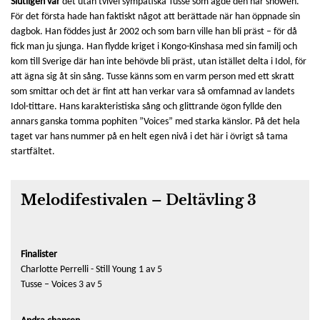
Slutligen var
det utan tvivel sympatiska Tusse som ägde den här showen.
För det första hade han faktiskt något att berättade när han öppnade sin
dagbok. Han föddes just år 2002 och som barn ville han bli präst – för då
fick man ju sjunga. Han flydde kriget i Kongo-Kinshasa med sin familj och
kom till Sverige där han inte behövde bli präst, utan istället delta i Idol, för
att ägna sig åt sin sång. Tusse känns som en varm person med ett skratt
som smittar och det är fint att han verkar vara så omfamnad av landets
Idol-tittare. Hans karakteristiska sång och glittrande ögon fyllde den
annars ganska tomma pophiten ”Voices” med starka känslor. På det hela
taget var hans nummer på en helt egen nivå i det här i övrigt så tama
startfältet.
Melodifestivalen – Deltävling 3
Finalister
Charlotte Perrelli - Still Young 1 av 5
Tusse – Voices 3 av 5