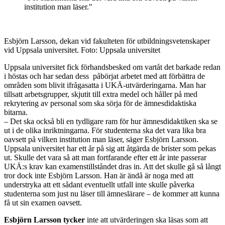
institution man läser."
Esbjörn Larsson, dekan vid fakulteten för utbildningsvetenskaper
vid Uppsala universitet. Foto: Uppsala universitet
Uppsala universitet fick förhandsbesked om vartåt det barkade redan
i höstas och har sedan dess påbörjat arbetet med att förbättra de
områden som blivit ifrågasatta i UKÄ-utvärderingarna. Man har
tillsatt arbetsgrupper, skjutit till extra medel och håller på med
rekrytering av personal som ska sörja för de ämnesdidaktiska
bitarna.
– Det ska också bli en tydligare ram för hur ämnesdidaktiken ska se
ut i de olika inriktningarna. För studenterna ska det vara lika bra
oavsett på vilken institution man läser, säger Esbjörn Larsson.
Uppsala universitet har ett år på sig att åtgärda de brister som pekas
ut. Skulle det vara så att man fortfarande efter ett år inte passerar
UKÄ:s krav kan examenstillståndet dras in. Att det skulle gå så långt
tror dock inte Esbjörn Larsson. Han är ändå är noga med att
understryka att ett sådant eventuellt utfall inte skulle påverka
studenterna som just nu läser till ämneslärare – de kommer att kunna
få ut sin examen oavsett.
Esbjörn Larsson tycker
inte att utvärderingen ska läsas som att