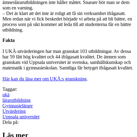
ämneslärarutbildningen inte håller måttet. Snarare bör man se dem
som en varning.
– Det är klart att det inte är roligt att få sin verksamhet ifrågasatt.
Men redan när vi fick beskedet började vi arbeta på att bli bättre, en
process som på sikt kommer att leda till att studenterna får en bättre
utbildning.
Fakta
I UKÄ-utvärderingen har man granskat 103 utbildningar. Av dessa
har 59 fått hög kvalitet och 44 ifrågasatt kvalitet. De ämnen som
granskats vid Uppsala universitet är svenska, samhällskunskap och
matematik i gymnasieskolan. Samtliga får betyget ifrågasatt kvalitet.
Här kan du läsa mer om UKÄ:s granskning
.
Taggar:
ukä
lärarutbildning
Gymnasielärare
Utvärdering
Uppsala universitet
Dela på:
Läs mer