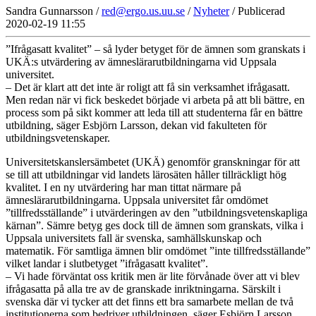
Sandra Gunnarsson /
red@ergo.us.uu.se
/
Nyheter
/ Publicerad
2020-02-19 11:55
”Ifrågasatt kvalitet” – så lyder betyget för de ämnen som granskats i
UKÄ:s utvärdering av ämneslärarutbildningarna vid Uppsala
universitet.
– Det är klart att det inte är roligt att få sin verksamhet ifrågasatt.
Men redan när vi fick beskedet började vi arbeta på att bli bättre, en
process som på sikt kommer att leda till att studenterna får en bättre
utbildning, säger Esbjörn Larsson, dekan vid fakulteten för
utbildningsvetenskaper.
Universitetskanslersämbetet (UKÄ) genomför granskningar för att
se till att utbildningar vid landets lärosäten håller tillräckligt hög
kvalitet. I en ny utvärdering har man tittat närmare på
ämneslärarutbildningarna. Uppsala universitet får omdömet
”tillfredsställande” i utvärderingen av den ”utbildningsvetenskapliga
kärnan”. Sämre betyg ges dock till de ämnen som granskats, vilka i
Uppsala universitets fall är svenska, samhällskunskap och
matematik. För samtliga ämnen blir omdömet ”inte tillfredsställande”
vilket landar i slutbetyget ”ifrågasatt kvalitet”.
– Vi hade förväntat oss kritik men är lite förvånade över att vi blev
ifrågasatta på alla tre av de granskade inriktningarna. Särskilt i
svenska där vi tycker att det finns ett bra samarbete mellan de två
institutionerna som bedriver utbildningen, säger Esbjörn Larsson,