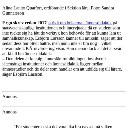
Alina Lantto Quarfort, ordförande i Sektion lära. Foto: Sandra
Gunnarsson
Ergo skrev redan 2017
skrivit om bristerna i ämnesdidaktik
på
statsvetenskapliga institutionen och intervjuade då en student som
inte tyckte sig ha fått de verktyg hon behövde för att kunna lära ut
samhällskunskap. Esbjörn Larsson känner till artikeln, säger att det
sedan dess har blivit bättre, men ännu inte är bra nog – vilket
nuvarande UKÄ-utvärdering visar. Han menar dock att det är svårt
att få till bra ämnesdidaktik.
– Den delen är knepig, ämneslärarutbildningen involverar
jättemånga institutioner och ämnesdidaktik ligger mellan
ämnesstudier och de delar som handlar om att utbilda sig till lärare,
säger Esbjörn Larsson.
Annons
Annons
"För studenterna ska det vara lika bra oavsett på vilken