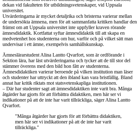
dekan vid fakulteten för utbildningsvetenskaper, vid Uppsala
universitet.
Utvärderingarna är mycket detaljrika och bristerna varierar mellan
de undersökta ämnena, men för att sammanfatta kritiken handlar den
främst om att Uppsala universitet inte uppfyller kraven rörande
ämnesdidaktik. Kortfattat syftar ämnesdidaktik till att skapa en
medvetenhet hos studenterna om hur, varför och på vilket sätt man
undervisar i ett ämne, exempelvis samhällskunskap.
Ämneslärarstudent Alina Lantto Qvarfort, som är ordförande i
Sektion lära, har läst utvärderingarna och tycker att de till stor del
stämmer överens med den bild hon fått av studenterna.
Ämnesdidaktiken varierar beroende på vilken institution man läser
och studenter har uttryckt att den ibland kan vara bristfällig. Bland
annat har kritik riktats mot statsvetenskapliga institutionen.
– Där har studenter sagt att ämnesdidaktiken inte varit bra. Många
åtgärder har gjorts för att förbättra didaktiken, men här ser vi
indikationer på att de inte har varit tillräckliga, säger Alina Lantto
Qvarfort.
"Många åtgärder har gjorts för att förbättra didaktiken,
men här ser vi indikationer på att de inte har varit
tillräckliga."