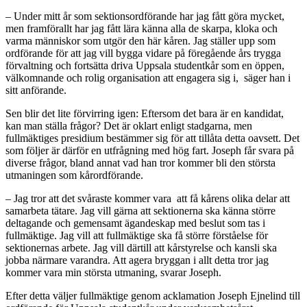
– Under mitt år som sektionsordförande har jag fått göra mycket,
men framförallt har jag fått lära känna alla de skarpa, kloka och
varma människor som utgör den här kåren. Jag ställer upp som
ordförande för att jag vill bygga vidare på föregående års trygga
förvaltning och fortsätta driva Uppsala studentkår som en öppen,
välkomnande och rolig organisation att engagera sig i, säger han i
sitt anförande.
Sen blir det lite förvirring igen: Eftersom det bara är en kandidat,
kan man ställa frågor? Det är oklart enligt stadgarna, men
fullmäktiges presidium bestämmer sig för att tillåta detta oavsett. Det
som följer är därför en utfrågning med hög fart. Joseph får svara på
diverse frågor, bland annat vad han tror kommer bli den största
utmaningen som kårordförande.
– Jag tror att det svåraste kommer vara att få kårens olika delar att
samarbeta tätare. Jag vill gärna att sektionerna ska känna större
deltagande och gemensamt ägandeskap med beslut som tas i
fullmäktige. Jag vill att fullmäktige ska få större förståelse för
sektionernas arbete. Jag vill därtill att kårstyrelse och kansli ska
jobba närmare varandra. Att agera bryggan i allt detta tror jag
kommer vara min största utmaning, svarar Joseph.
Efter detta väljer fullmäktige genom acklamation Joseph Ejnelind till