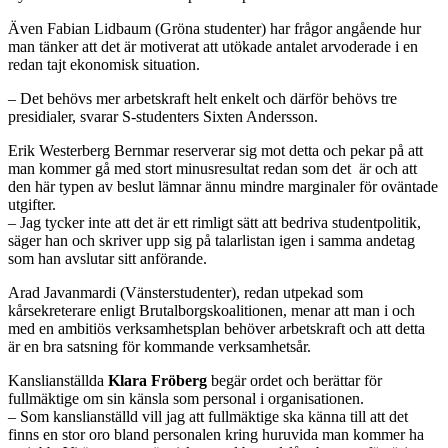
Även Fabian Lidbaum (Gröna studenter) har frågor angående hur
man tänker att det är motiverat att utökade antalet arvoderade i en
redan tajt ekonomisk situation.
– Det behövs mer arbetskraft helt enkelt och därför behövs tre
presidialer, svarar S-studenters Sixten Andersson.
Erik Westerberg Bernmar reserverar sig mot detta och pekar på att
man kommer gå med stort minusresultat redan som det är och att
den här typen av beslut lämnar ännu mindre marginaler för oväntade
utgifter.
– Jag tycker inte att det är ett rimligt sätt att bedriva studentpolitik,
säger han och skriver upp sig på talarlistan igen i samma andetag
som han avslutar sitt anförande.
Arad Javanmardi (Vänsterstudenter), redan utpekad som
kårsekreterare enligt Brutalborgskoalitionen, menar att man i och
med en ambitiös verksamhetsplan behöver arbetskraft och att detta
är en bra satsning för kommande verksamhetsår.
Kanslianställda
Klara Fröberg
begär ordet och berättar för
fullmäktige om sin känsla som personal i organisationen.
– Som kanslianställd vill jag att fullmäktige ska känna till att det
finns en stor oro bland personalen kring huruvida man kommer ha