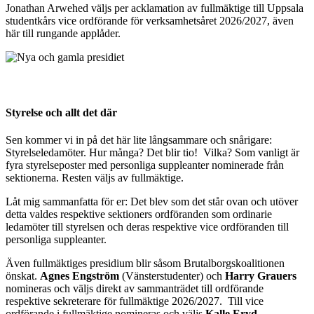
Jonathan Arwehed väljs per acklamation av fullmäktige till Uppsala
studentkårs vice ordförande för verksamhetsåret 2026/2027, även
här till rungande applåder.
Styrelse och allt det där
Sen kommer vi in på det här lite långsammare och snårigare:
Styrelseledamöter. Hur många? Det blir tio! Vilka? Som vanligt är
fyra styrelseposter med personliga suppleanter nominerade från
sektionerna. Resten väljs av fullmäktige.
Låt mig sammanfatta för er: Det blev som det står ovan och utöver
detta valdes respektive sektioners ordföranden som ordinarie
ledamöter till styrelsen och deras respektive vice ordföranden till
personliga suppleanter.
Även fullmäktiges presidium blir såsom Brutalborgskoalitionen
önskat.
Agnes Engström
(Vänsterstudenter) och
Harry Grauers
nomineras och väljs direkt av sammanträdet till ordförande
respektive sekreterare för fullmäktige 2026/2027. Till vice
ordförande i fullmäktige nomineras och väljs
Kalle Eryd
,