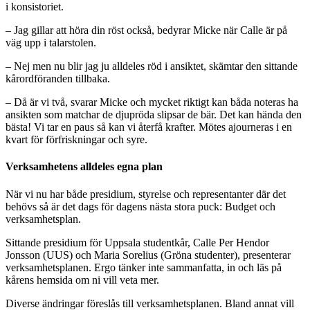
i konsistoriet.
– Jag gillar att höra din röst också, bedyrar Micke när Calle är på
väg upp i talarstolen.
– Nej men nu blir jag ju alldeles röd i ansiktet, skämtar den sittande
kårordföranden tillbaka.
– Då är vi två, svarar Micke och mycket riktigt kan båda noteras ha
ansikten som matchar de djupröda slipsar de bär. Det kan hända den
bästa! Vi tar en paus så kan vi återfå krafter. Mötes ajourneras i en
kvart för förfriskningar och syre.
Verksamhetens alldeles egna plan
När vi nu har både presidium, styrelse och representanter där det
behövs så är det dags för dagens nästa stora puck: Budget och
verksamhetsplan.
Sittande presidium för Uppsala studentkår, Calle Per Hendor
Jonsson (UUS) och Maria Sorelius (Gröna studenter), presenterar
verksamhetsplanen. Ergo tänker inte sammanfatta, in och läs på
kårens hemsida om ni vill veta mer.
Diverse ändringar föreslås till verksamhetsplanen. Bland annat vill