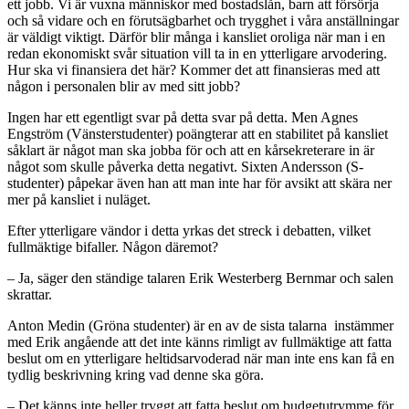
ett jobb. Vi är vuxna människor med bostadslån, barn att försörja
och så vidare och en förutsägbarhet och trygghet i våra anställningar
är väldigt viktigt. Därför blir många i kansliet oroliga när man i en
redan ekonomiskt svår situation vill ta in en ytterligare arvodering.
Hur ska vi finansiera det här? Kommer det att finansieras med att
någon i personalen blir av med sitt jobb?
Ingen har ett egentligt svar på detta svar på detta. Men Agnes
Engström (Vänsterstudenter) poängterar att en stabilitet på kansliet
såklart är något man ska jobba för och att en kårsekreterare in är
något som skulle påverka detta negativt. Sixten Andersson (S-
studenter) påpekar även han att man inte har för avsikt att skära ner
mer på kansliet i nuläget.
Efter ytterligare vändor i detta yrkas det streck i debatten, vilket
fullmäktige bifaller. Någon däremot?
– Ja, säger den ständige talaren Erik Westerberg Bernmar och salen
skrattar.
Anton Medin (Gröna studenter) är en av de sista talarna instämmer
med Erik angående att det inte känns rimligt av fullmäktige att fatta
beslut om en ytterligare heltidsarvoderad när man inte ens kan få en
tydlig beskrivning kring vad denne ska göra.
– Det känns inte heller tryggt att fatta beslut om budgetutrymme för