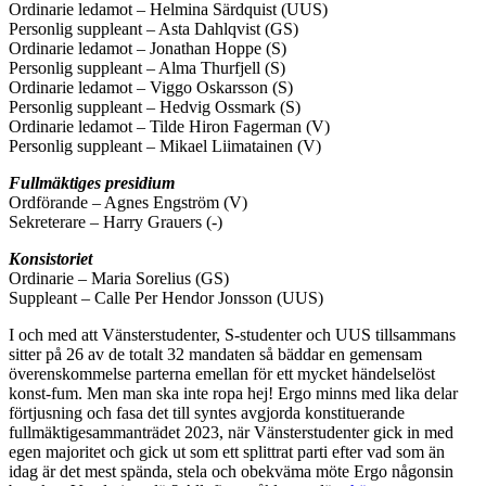
Ordinarie ledamot – Helmina Särdquist (UUS)
Personlig suppleant – Asta Dahlqvist (GS)
Ordinarie ledamot – Jonathan Hoppe (S)
Personlig suppleant – Alma Thurfjell (S)
Ordinarie ledamot – Viggo Oskarsson (S)
Personlig suppleant – Hedvig Ossmark (S)
Ordinarie ledamot – Tilde Hiron Fagerman (V)
Personlig suppleant – Mikael Liimatainen (V)
Fullmäktiges presidium
Ordförande – Agnes Engström (V)
Sekreterare – Harry Grauers (-)
Konsistoriet
Ordinarie – Maria Sorelius (GS)
Suppleant – Calle Per Hendor Jonsson (UUS)
I och med att Vänsterstudenter, S-studenter och UUS tillsammans
sitter på 26 av de totalt 32 mandaten så bäddar en gemensam
överenskommelse parterna emellan för ett mycket händelselöst
konst-fum. Men man ska inte ropa hej! Ergo minns med lika delar
förtjusning och fasa det till syntes avgjorda konstituerande
fullmäktigesammanträdet 2023, när Vänsterstudenter gick in med
egen majoritet och gick ut som ett splittrat parti efter vad som än
idag är det mest spända, stela och obekväma möte Ergo någonsin