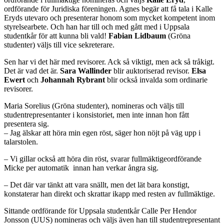
ordförande för Juridiska föreningen. Agnes begär att få tala i Kalle
Eryds utevaro och presenterar honom som mycket kompetent inom
styrelsearbete. Och han har till och med gått med i Uppsala
studentkår för att kunna bli vald!
Fabian Lidbaum
(Gröna
studenter) väljs till vice sekreterare.
Sen har vi det här med revisorer. Ack så viktigt, men ack så tråkigt.
Det är vad det är.
Sara Wallinder
blir auktoriserad revisor.
Elsa
Ewert
och
Johannah Rybrant
blir också invalda som ordinarie
revisorer.
Maria Sorelius (Gröna studenter), nomineras och väljs till
studentrepresentanter i konsistoriet, men inte innan hon fått
presentera sig.
– Jag älskar att höra min egen röst, säger hon nöjt på väg upp i
talarstolen.
– Vi gillar också att höra din röst, svarar fullmäktigeordförande
Micke per automatik innan han verkar ångra sig.
– Det där var tänkt att vara snällt, men det lät bara konstigt,
konstaterar han direkt och skrattar ikapp med resten av fullmäktige.
Sittande ordförande för Uppsala studentkår Calle Per Hendor
Jonsson (UUS) nomineras och väljs även han till studentrepresentant