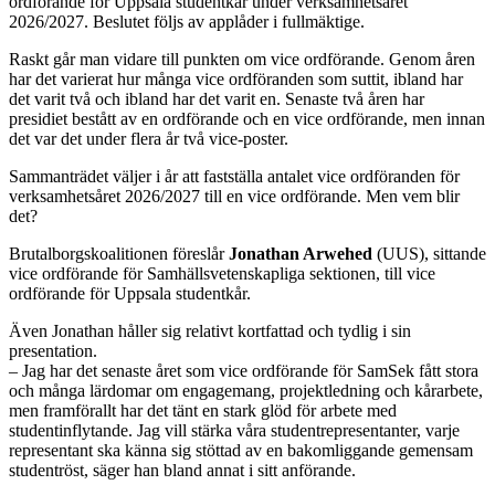
ordförande för Uppsala studentkår under verksamhetsåret
2026/2027. Beslutet följs av applåder i fullmäktige.
Raskt går man vidare till punkten om vice ordförande. Genom åren
har det varierat hur många vice ordföranden som suttit, ibland har
det varit två och ibland har det varit en. Senaste två åren har
presidiet bestått av en ordförande och en vice ordförande, men innan
det var det under flera år två vice-poster.
Sammanträdet väljer i år att fastställa antalet vice ordföranden för
verksamhetsåret 2026/2027 till en vice ordförande. Men vem blir
det?
Brutalborgskoalitionen föreslår
Jonathan Arwehed
(UUS), sittande
vice ordförande för Samhällsvetenskapliga sektionen, till vice
ordförande för Uppsala studentkår.
Även Jonathan håller sig relativt kortfattad och tydlig i sin
presentation.
– Jag har det senaste året som vice ordförande för SamSek fått stora
och många lärdomar om engagemang, projektledning och kårarbete,
men framförallt har det tänt en stark glöd för arbete med
studentinflytande. Jag vill stärka våra studentrepresentanter, varje
representant ska känna sig stöttad av en bakomliggande gemensam
studentröst, säger han bland annat i sitt anförande.