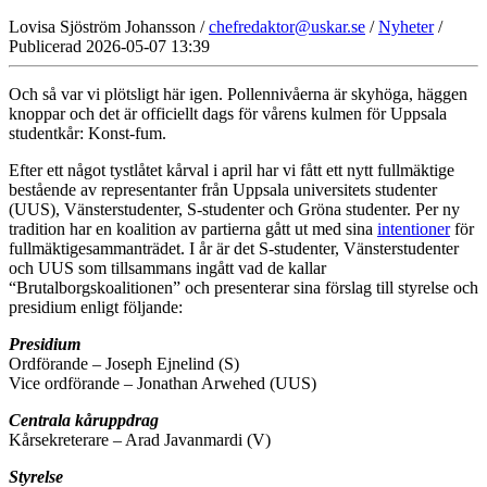
Lovisa Sjöström Johansson /
chefredaktor@uskar.se
/
Nyheter
/
Publicerad 2026-05-07 13:39
Och så var vi plötsligt här igen. Pollennivåerna är skyhöga, häggen
knoppar och det är officiellt dags för vårens kulmen för Uppsala
studentkår: Konst-fum.
Efter ett något tystlåtet kårval i april har vi fått ett nytt fullmäktige
bestående av representanter från Uppsala universitets studenter
(UUS), Vänsterstudenter, S-studenter och Gröna studenter. Per ny
tradition har en koalition av partierna gått ut med sina
intentioner
för
fullmäktigesammanträdet. I år är det S-studenter, Vänsterstudenter
och UUS som tillsammans ingått vad de kallar
“Brutalborgskoalitionen” och presenterar sina förslag till styrelse och
presidium enligt följande:
Presidium
Ordförande – Joseph Ejnelind (S)
Vice ordförande – Jonathan Arwehed (UUS)
Centrala kåruppdrag
Kårsekreterare – Arad Javanmardi (V)
Styrelse