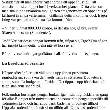
S-studenter att man ändrar “att anordna ett öppet hus” till “att
anordna minst ett öppet hus” i verksamhetsplanen. Detta eftersom
man ska kunna utvärdera möjligheten att genomföra ett öppet hus på
kårhuset även på vårterminen. Gällande detta inkommer dock frågor
kring var pengarna för detta ska komma ifrån.
– Vi har ju hittat 800.000 kronor, så det ska nog gå bra, svarar
Sixten Andersson (S-studenter).
Jaså? Var har dessa pengar kommit från, frågar sig Ergo? Om någon
har insight kring detta, tveka inte att höra av er.
Efter diverse ändringar godkänns i alla fall verksamhetsplanen.
En Ergoformad parantes
Kårpresidiet är återigen välkomna upp för att presentera
rambudgeten, som även den tagits fram av styrelsen. Budgeten är
stram, som alla budgetar nuförtiden. Det öppnas upp för debatt och
talarlistan fylls snabbt på.
Folk undrar hur Ergos pengar funkar. Igen. Låt mig förklara en gång
för alla: Bidraget från universitetet är öronmärkta pengar specifikt till
Tidningen Ergo och har alltid varit, både när vi tidigare tillhört
Uppsala studentkår och när vi nu tillhör alla Uppsalas studentkårer