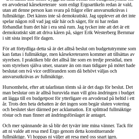
en arvoderad kårsekreterare som enligt Ergoartikeln redan är vald,
utan att denne person kan svara på frågor eller ansvarsutkrävas i
fullmäktige. Det känns inte så demokratiskt. Jag upplever att det inte
spelar någon roll vad jag står här och säger, för ni har redan
förhandlat fram det här i era små rum. Jag tycker inte att det är ett
demokratiskt sätt att driva kåren på, säger Erik Westerberg Bernmar
i sitt sista inspel för dagen.
För att förtydliga detta så är det alltså beslut om budgetutrymme som
kan fattas i fullmäktige, men kårsekreteraren kommer att tillsättas av
styrelsen. I praktiken blir det alltså lite som en tredje presidial, men
som styrelsen själva utser, snarare än om man tidigare på mötet hade
beslutat om två vice ordföranden som då behövt väljas och
ansvarsutkrävas av fullmäktige.
Hursomhelst, efter att talarlistan tömts så är det dags för beslut. Det
man beslutar om är alltså huruvida man vill göra ändringen i budget
att lägga till en budgetpost för ytterligare en arvoderad på heltid i ett
år. Trots den heta debatten är det ingen som begär sluten votering
och beslutet sker därmed per acklamation. Ett splittrad fullmäktige
röstar och man finner att ändringsförslaget är antaget.
Och mer spännande än så blir det tyvärr inte mina vänner. Tack för
att ni valde att resa med Ergo genom detta konstituerande
fullmäktige. Vi hoppas ni väljer att resa med oss snart igen.