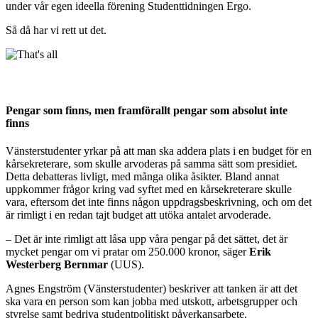
under vår egen ideella förening Studenttidningen Ergo.
Så då har vi rett ut det.
Pengar som finns, men framförallt pengar som absolut inte
finns
Vänsterstudenter yrkar på att man ska addera plats i en budget för en
kårsekreterare, som skulle arvoderas på samma sätt som presidiet.
Detta debatteras livligt, med många olika åsikter. Bland annat
uppkommer frågor kring vad syftet med en kårsekreterare skulle
vara, eftersom det inte finns någon uppdragsbeskrivning, och om det
är rimligt i en redan tajt budget att utöka antalet arvoderade.
– Det är inte rimligt att låsa upp våra pengar på det sättet, det är
mycket pengar om vi pratar om 250.000 kronor, säger
Erik
Westerberg Bernmar
(UUS).
Agnes Engström (Vänsterstudenter) beskriver att tanken är att det
ska vara en person som kan jobba med utskott, arbetsgrupper och
styrelse samt bedriva studentpolitiskt påverkansarbete.