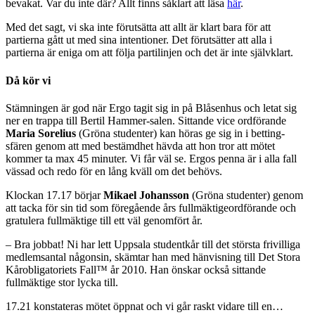
bevakat. Var du inte där? Allt finns såklart att läsa
här
.
Med det sagt, vi ska inte förutsätta att allt är klart bara för att
partierna gått ut med sina intentioner. Det förutsätter att alla i
partierna är eniga om att följa partilinjen och det är inte självklart.
Då kör vi
Stämningen är god när Ergo tagit sig in på Blåsenhus och letat sig
ner en trappa till Bertil Hammer-salen. Sittande vice ordförande
Maria Sorelius
(Gröna studenter) kan höras ge sig in i betting-
sfären genom att med bestämdhet hävda att hon tror att mötet
kommer ta max 45 minuter. Vi får väl se. Ergos penna är i alla fall
vässad och redo för en lång kväll om det behövs.
Klockan 17.17 börjar
Mikael Johansson
(Gröna studenter) genom
att tacka för sin tid som föregående års fullmäktigeordförande och
gratulera fullmäktige till ett väl genomfört år.
– Bra jobbat! Ni har lett Uppsala studentkår till det största frivilliga
medlemsantal någonsin, skämtar han med hänvisning till Det Stora
Kårobligatoriets Fall™ år 2010. Han önskar också sittande
fullmäktige stor lycka till.
17.21 konstateras mötet öppnat och vi går raskt vidare till en…