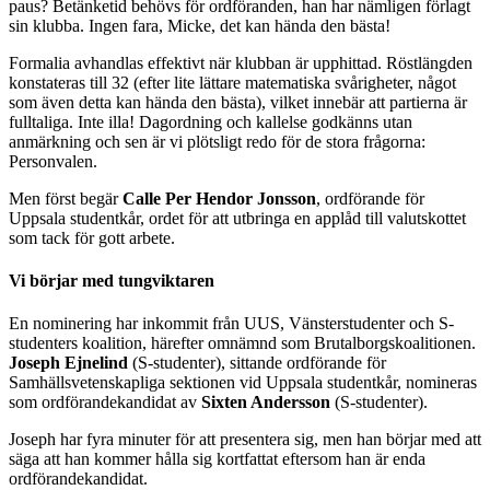
paus? Betänketid behövs för ordföranden, han har nämligen förlagt
sin klubba. Ingen fara, Micke, det kan hända den bästa!
Formalia avhandlas effektivt när klubban är upphittad. Röstlängden
konstateras till 32 (efter lite lättare matematiska svårigheter, något
som även detta kan hända den bästa), vilket innebär att partierna är
fulltaliga. Inte illa! Dagordning och kallelse godkänns utan
anmärkning och sen är vi plötsligt redo för de stora frågorna:
Personvalen.
Men först begär
Calle Per Hendor Jonsson
, ordförande för
Uppsala studentkår, ordet för att utbringa en applåd till valutskottet
som tack för gott arbete.
Vi börjar med tungviktaren
En nominering har inkommit från UUS, Vänsterstudenter och S-
studenters koalition, härefter omnämnd som Brutalborgskoalitionen.
Joseph Ejnelind
(S-studenter), sittande ordförande för
Samhällsvetenskapliga sektionen vid Uppsala studentkår, nomineras
som ordförandekandidat av
Sixten Andersson
(S-studenter).
Joseph har fyra minuter för att presentera sig, men han börjar med att
säga att han kommer hålla sig kortfattat eftersom han är enda
ordförandekandidat.