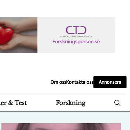
Second
Om oss
Kontakta oss
Annonsera
header
menu
er & Test
Forskning