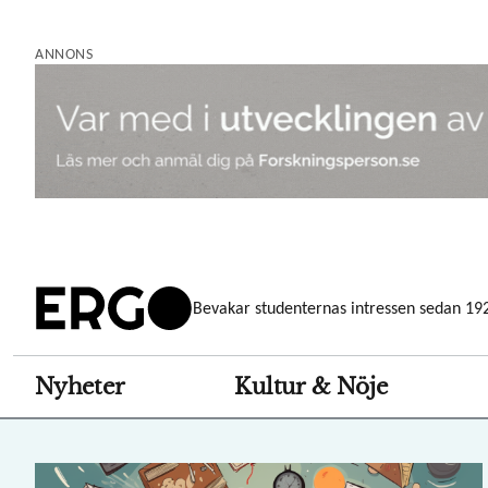
Hoppa
till
ANNONS
huvudinnehåll
Bevakar studenternas intressen sedan 19
Nyheter
Kultur & Nöje