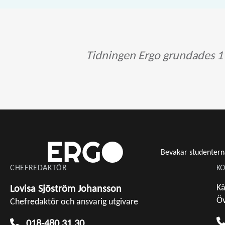
Tidningen Ergo grundades 19
Bevakar studentern
CHEFREDAKTÖR
KO
Kå
Lovisa Sjöström Johansson
Öv
Chefredaktör och ansvarig utgivare
018-480 31 30