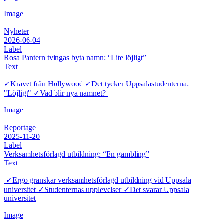
Image
Nyheter
2026-06-04
Label
Rosa Pantern tvingas byta namn: “Lite löjligt”
Text
✓Kravet från Hollywood ✓Det tycker Uppsalastudenterna:
"Löjligt" ✓Vad blir nya namnet?
Image
Reportage
2025-11-20
Label
Verksamhetsförlagd utbildning: “En gambling”
Text
✓Ergo granskar verksamhetsförlagd utbildning vid Uppsala
universitet ✓Studenternas upplevelser ✓Det svarar Uppsala
universitet
Image