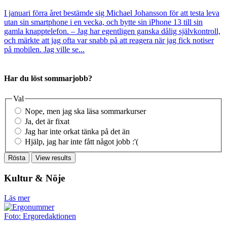
I januari förra året bestämde sig Michael Johansson för att testa leva
utan sin smartphone i en vecka, och bytte sin iPhone 13 till sin
gamla knapptelefon. – Jag har egentligen ganska dålig självkontroll,
och märkte att jag ofta var snabb på att reagera när jag fick notiser
på mobilen. Jag ville se...
Har du löst sommarjobb?
Val
Nope, men jag ska läsa sommarkurser
Ja, det är fixat
Jag har inte orkat tänka på det än
Hjälp, jag har inte fått något jobb :'(
Kultur & Nöje
Läs mer
Foto: Ergoredaktionen