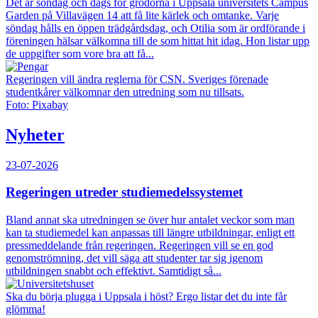
Det är söndag och dags för grödorna i Uppsala universitets Campus
Garden på Villavägen 14 att få lite kärlek och omtanke. Varje
söndag hålls en öppen trädgårdsdag, och Otilia som är ordförande i
föreningen hälsar välkomna till de som hittat hit idag. Hon listar upp
de uppgifter som vore bra att få...
Regeringen vill ändra reglerna för CSN. Sveriges förenade
studentkårer välkomnar den utredning som nu tillsats.
Foto: Pixabay
Nyheter
23-07-2026
Regeringen utreder studiemedelssystemet
Bland annat ska utredningen se över hur antalet veckor som man
kan ta studiemedel kan anpassas till längre utbildningar, enligt ett
pressmeddelande från regeringen. Regeringen vill se en god
genomströmning, det vill säga att studenter tar sig igenom
utbildningen snabbt och effektivt. Samtidigt så...
Ska du börja plugga i Uppsala i höst? Ergo listar det du inte får
glömma!