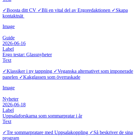
✓Boosta ditt CV ✓Bli en vital del av Ergoredaktionen ✓Skapa
kontaktnät
Image
Guide
2026-06-16
Label
Ergo testar: Glassnyheter
Text
✓Klassiker i ny tappning ✓Veganska alternativet som imponerade
panelen ✓Kakglassen som överraskade
Image
Nyheter
2026-06-18
Label
Uppsalaforskarna som sommarpratar i år
Text
✓Tre sommarpratare med Uppsalakoppling ✓Så beskriver de sina
program