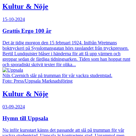
Kultur & Nöje
15-10-2024
Grattis Ergo 100 år
Det är tidig morgon den 15 februari 1924. Inifrån Wretmans
boktryckeri på Sysslomansgatan hörs rasslandet från tryckpressen.
Bertil Lundquister blåser i händerna för att få upp värmen och
greppar sedan de färdiga tidningsarken. Tiden som han hoppat runt
och sporadiskt skrivit texter för olika...
Nils Czernich slår på trumman för vår vackra studentstad.
Foto: Press/Uppsala Marknadsföring
Kultur & Nöje
03-09-2024
Hymn till Uppsala
Nu inför kursstart känns det passande att slå på trumman för vår
vackra studentstad. Uppsala är kontrastens stad. Urgammal men