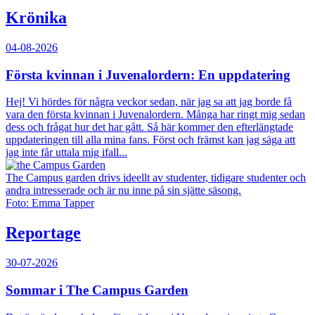
Krönika
04-08-2026
Första kvinnan i Juvenalordern: En uppdatering
Hej! Vi hördes för några veckor sedan, när jag sa att jag borde få
vara den första kvinnan i Juvenalordern. Många har ringt mig sedan
dess och frågat hur det har gått. Så här kommer den efterlängtade
uppdateringen till alla mina fans. Först och främst kan jag säga att
jag inte får uttala mig ifall...
The Campus garden drivs ideellt av studenter, tidigare studenter och
andra intresserade och är nu inne på sin sjätte säsong.
Foto: Emma Tapper
Reportage
30-07-2026
Sommar i The Campus Garden