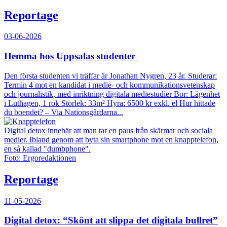
Reportage
03-06-2026
Hemma hos Uppsalas studenter
Den första studenten vi träffar är Jonathan Nygren, 23 år. Studerar:
Termin 4 mot en kandidat i medie- och kommunikationsvetenskap
och journalistik, med inriktning digitala mediestudier Bor: Lägenhet
i Luthagen, 1 rok Storlek: 33m² Hyra: 6500 kr exkl. el Hur hittade
du boendet? – Via Nationsgårdarna...
Digital detox innebär att man tar en paus från skärmar och sociala
medier. Ibland genom att byta sin smartphone mot en knapptelefon,
en så kallad "dumbphone".
Foto: Ergoredaktionen
Reportage
11-05-2026
Digital detox: “Skönt att slippa det digitala bullret”