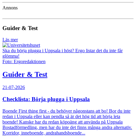
Annons
Guider & Test
Läs mer
Ska du börja plugga i Uppsala i höst? Ergo listar det du inte får
glömma!
Foto: Ergoredaktionen
Guider & Test
21-07-2026
Checklista: Börja plugga i Uppsala
Boende First thing first - du behöver någonstans att bo! Bor du inte
redan i Uppsala eller kan pendla så är det hög tid att börja leta
boende! Kanske har du redan köpoäng att använda på Uppsala
Bostadförmedling, men har du inte det finns många andra alternativ.
Korridor, inneboende, andrahandsboende...