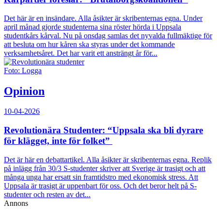
Det här är en insändare. Alla åsikter är skribenternas egna. Under
april månad gjorde studenterna sina röster hörda i Uppsala
studentkårs kårval. Nu på onsdag samlas det nyvalda fullmäktige för
att besluta om hur kåren ska styras under det kommande
verksamhetsåret. Det har varit ett ansträngt år för...
Foto: Logga
Opinion
10-04-2026
Revolutionära Studenter: “Uppsala ska bli dyrare
för klägget, inte för folket”
Det är här en debattartikel. Alla åsikter är skribenternas egna. Replik
på inlägg från 30/3 S-studenter skriver att Sverige är trasigt och att
många unga har ersatt sin framtidstro med ekonomisk stress. Att
Uppsala är trasigt är uppenbart för oss. Och det beror helt på S-
studenter och resten av det...
Annons