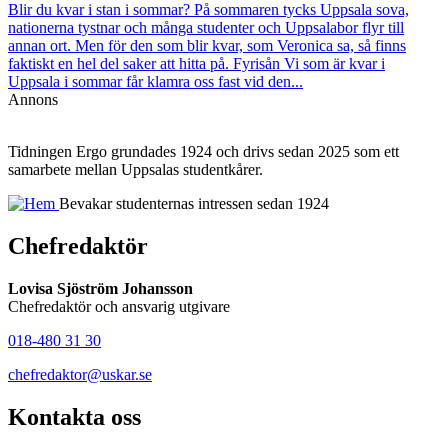
Blir du kvar i stan i sommar? På sommaren tycks Uppsala sova,
nationerna tystnar och många studenter och Uppsalabor flyr till
annan ort. Men för den som blir kvar, som Veronica sa, så finns
faktiskt en hel del saker att hitta på. Fyrisån Vi som är kvar i
Uppsala i sommar får klamra oss fast vid den...
Annons
Tidningen Ergo grundades 1924 och drivs sedan 2025 som ett
samarbete mellan Uppsalas studentkårer.
Bevakar studenternas intressen sedan 1924
Chefredaktör
Lovisa Sjöström Johansson
Chefredaktör och ansvarig utgivare
018-480 31 30
chefredaktor@uskar.se
Kontakta oss