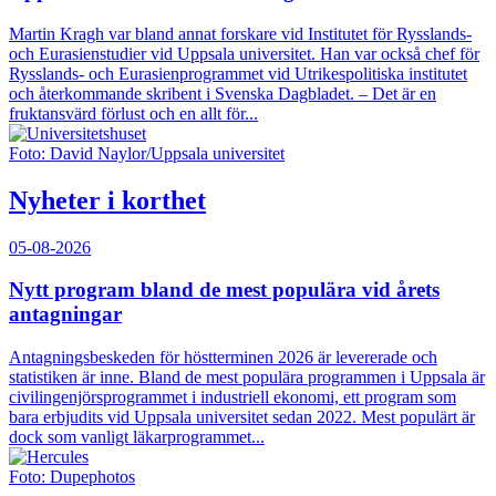
Martin Kragh var bland annat forskare vid Institutet för Rysslands-
och Eurasienstudier vid Uppsala universitet. Han var också chef för
Rysslands- och Eurasienprogrammet vid Utrikespolitiska institutet
och återkommande skribent i Svenska Dagbladet. – Det är en
fruktansvärd förlust och en allt för...
Foto: David Naylor/Uppsala universitet
Nyheter i korthet
05-08-2026
Nytt program bland de mest populära vid årets
antagningar
Antagningsbeskeden för höstterminen 2026 är levererade och
statistiken är inne. Bland de mest populära programmen i Uppsala är
civilingenjörsprogrammet i industriell ekonomi, ett program som
bara erbjudits vid Uppsala universitet sedan 2022. Mest populärt är
dock som vanligt läkarprogrammet...
Foto: Dupephotos