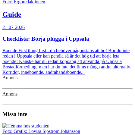
Foto: Ergoredaktionen
Guide
21-07-2026
Checklista: Börja plugga i Uppsala
Boende First thing first - du behöver någonstans att bo! Bor du inte
redan i Uppsala eller kan pendla så är det hög tid att börja leta
boende! Kanske har du redan köpoäng att använda på Uppsala
Bostadförmedling, men har du inte det finns många andra alternativ.
Korridor, inneboende, andrahandsboende...
Annons
Annons
Missa inte
Foto: Grafik: Lovisa Sjöström Johansson