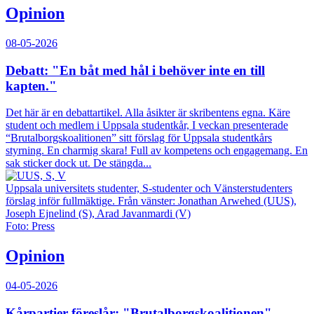
Opinion
08-05-2026
Debatt: "En båt med hål i behöver inte en till
kapten."
Det här är en debattartikel. Alla åsikter är skribentens egna. Käre
student och medlem i Uppsala studentkår, I veckan presenterade
“Brutalborgskoalitionen” sitt förslag för Uppsala studentkårs
styrning. En charmig skara! Full av kompetens och engagemang. En
sak sticker dock ut. De stängda...
Uppsala universitets studenter, S-studenter och Vänsterstudenters
förslag inför fullmäktige. Från vänster: Jonathan Arwehed (UUS),
Joseph Ejnelind (S), Arad Javanmardi (V)
Foto: Press
Opinion
04-05-2026
Kårpartier föreslår: "Brutalborgskoalitionen"