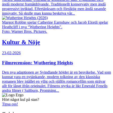
ändå modernt framåtdrivande. Traditionellt konservativ men ändå
progressivt inriktad. Eftertänksam och försiktig men ändå rasande
innovativ. Så skulle man kunna beskriva vår...
Margot Robbie spelar Catherine Earnshaw och Jacob Elordi spelar
Heathcliff i nya “Wuthering Heights".
Foto: Warner Bros. Pictures.
Kultur & Nöje
23-02-2026
Filmrecension: Wuthering Heights
Den nya adaptionen av Svindlande höjder är en besvikelse. Vad som
kunnat vara en nytänkande, modern tolkning av den klassiska
romanen blev istället en ytlig och själlös romancefilm som strävar
allt för långt ifrån originalet. Filmens styrka är likt Emerald Fenells
andra filmer ( Saltburn, Promising...
Hört något kul på stan?
Tipsa oss!