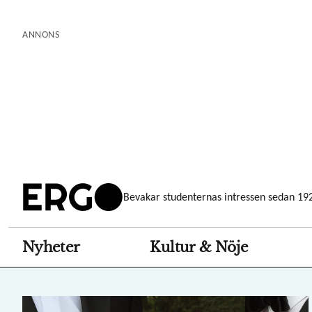
Hoppa
till
ANNONS
huvudinnehåll
Bevakar studenternas intressen sedan 19
Nyheter
Kultur & Nöje