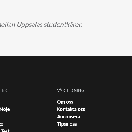
ellan Uppsalas studentkårer.
IER
VÅR TIDNING
Om oss
 Nöje
Kontakta oss
Annonsera
ge
Tipsa oss
 Test