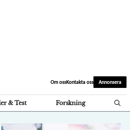
Second
Om oss
Kontakta oss
Annonsera
header
menu
er & Test
Forskning