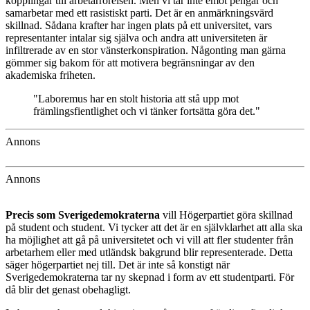
kopplingar till arbetarrörelsen. Men vi tar inte emot pengar och
samarbetar med ett rasistiskt parti. Det är en anmärkningsvärd
skillnad. Sådana krafter har ingen plats på ett universitet, vars
representanter intalar sig själva och andra att universiteten är
infiltrerade av en stor vänsterkonspiration. Någonting man gärna
gömmer sig bakom för att motivera begränsningar av den
akademiska friheten.
"Laboremus har en stolt historia att stå upp mot
främlingsfientlighet och vi tänker fortsätta göra det."
Annons
Annons
Precis som Sverigedemokraterna
vill Högerpartiet göra skillnad
på student och student. Vi tycker att det är en självklarhet att alla ska
ha möjlighet att gå på universitetet och vi vill att fler studenter från
arbetarhem eller med utländsk bakgrund blir representerade. Detta
säger högerpartiet nej till. Det är inte så konstigt när
Sverigedemokraterna tar ny skepnad i form av ett studentparti. För
då blir det genast obehagligt.