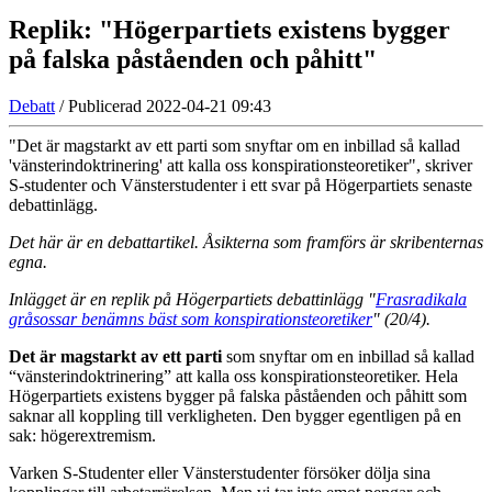
Replik: "Högerpartiets existens bygger
på falska påståenden och påhitt"
Debatt
/ Publicerad 2022-04-21 09:43
"Det är magstarkt av ett parti som snyftar om en inbillad så kallad
'vänsterindoktrinering' att kalla oss konspirationsteoretiker", skriver
S-studenter och Vänsterstudenter i ett svar på Högerpartiets senaste
debattinlägg.
Det här är en debattartikel. Åsikterna som framförs är skribenternas
egna.
Inlägget är en replik på Högerpartiets debattinlägg "
Frasradikala
gråsossar benämns bäst som konspirationsteoretiker
" (20/4).
Det är magstarkt av ett parti
som snyftar om en inbillad så kallad
“vänsterindoktrinering” att kalla oss konspirationsteoretiker. Hela
Högerpartiets existens bygger på falska påståenden och påhitt som
saknar all koppling till verkligheten. Den bygger egentligen på en
sak: högerextremism.
Varken S-Studenter eller Vänsterstudenter försöker dölja sina