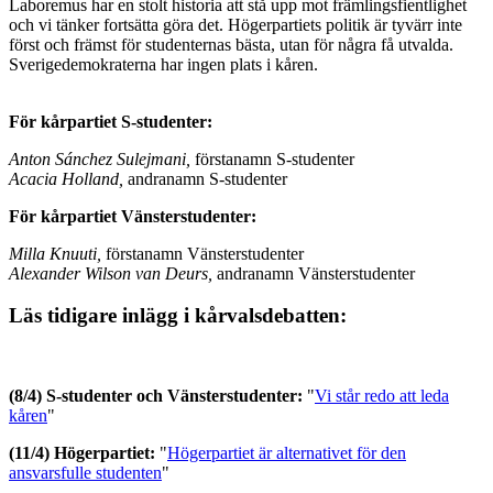
Laboremus har en stolt historia att stå upp mot främlingsfientlighet
och vi tänker fortsätta göra det. Högerpartiets politik är tyvärr inte
först och främst för studenternas bästa, utan för några få utvalda.
Sverigedemokraterna har ingen plats i kåren.
För kårpartiet S-studenter:
Anton Sánchez Sulejmani,
förstanamn S-studenter
Acacia Holland,
andranamn S-studenter
För kårpartiet Vänsterstudenter:
Milla Knuuti,
förstanamn Vänsterstudenter
Alexander Wilson van Deurs,
andranamn Vänsterstudenter
Läs tidigare inlägg i kårvalsdebatten:
(8/4) S-studenter och Vänsterstudenter:
"
Vi står redo att leda
kåren
"
(11/4) Högerpartiet:
"
Högerpartiet är alternativet för den
ansvarsfulle studenten
"