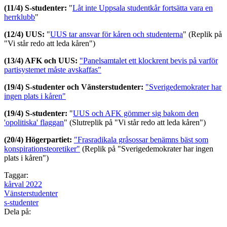
(11/4) S-studenter:
"
Låt inte Uppsala studentkår fortsätta vara en
herrklubb
"
(12/4) UUS:
"
UUS tar ansvar för kåren och studenterna
" (Replik på
"Vi står redo att leda kåren")
(13/4) AFK och UUS:
"Panelsamtalet ett klockrent bevis på varför
partisystemet måste avskaffas"
(19/4) S-studenter och Vänsterstudenter:
"Sverigedemokrater har
ingen plats i kåren"
(19/4) S-studenter:
"
UUS och AFK gömmer sig bakom den
'opolitiska' flaggan
" (Slutreplik på "Vi står redo att leda kåren")
(20/4) Högerpartiet:
"Frasradikala gråsossar benämns bäst som
konspirationsteoretiker"
(Replik på "Sverigedemokrater har ingen
plats i kåren")
Taggar:
kårval 2022
Vänsterstudenter
s-studenter
Dela på: