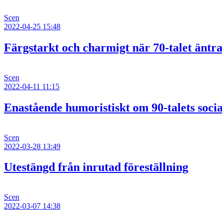
Scen
2022-04-25 15:48
Färgstarkt och charmigt när 70-talet äntr
Scen
2022-04-11 11:15
Enastående humoristiskt om 90-talets soci
Scen
2022-03-28 13:49
Utestängd från inrutad föreställning
Scen
2022-03-07 14:38