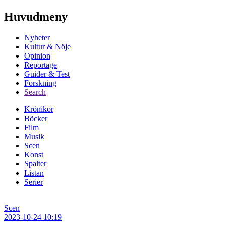
Huvudmeny
Nyheter
Kultur & Nöje
Opinion
Reportage
Guider & Test
Forskning
Search
Krönikor
Böcker
Film
Musik
Scen
Konst
Spalter
Listan
Serier
Scen
2023-10-24 10:19