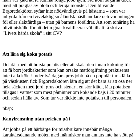
mest att präglas av blöta och leriga monster. Den blivande
Ergoredaktören syftar inte nödvändigtvis på hästarna – som var
inhyrda från en tvivelaktig småländsk hästhandlare och var antingen
föl eller slaktfärdiga – utan på barnens föräldrar. Att som tonåring ha
blivit utskälld för att det regnar kvalificerar väl till att få skriva
“Livets hårda skola” i sitt CV?
Att lära sig koka potatis
Det där med att borsta potatis eller att skala den innan kokning för
att få bort jordbakterier som kan orsaka matförgiftning praktiseras
inte i alla kök. Under två dagars provjobb på en populär turistfälla
på västkusten fick Ergoredaktören lära sig att det bara är att ösa ner
hela säcken med jord, grus och stenar i en stor kittel, låta potatisen
tillagas i vattnet som mest påminner om kokande bajs i 20 minuter
och sedan hälla av. Som tur var räckte inte potatisen till personalen.
nbsp;
Kanylrensning utan pricken på i
Att jobba på ett härbärge för missbrukare innebär många
karaktärsdanande möten med människor man annars inte ha stött på.