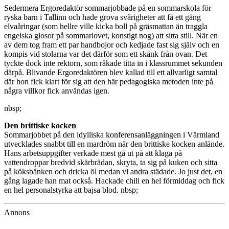
Sedermera Ergoredaktör sommarjobbade på en sommarskola för
ryska barn i Tallinn och hade grova svårigheter att få ett gäng
elvaåringar (som hellre ville kicka boll på gräsmattan än traggla
engelska glosor på sommarlovet, konstigt nog) att sitta still. När en
av dem tog fram ett par handbojor och kedjade fast sig själv och en
kompis vid stolarna var det därför som ett skänk från ovan. Det
tyckte dock inte rektorn, som råkade titta in i klassrummet sekunden
därpå. Blivande Ergoredaktören blev kallad till ett allvarligt samtal
där hon fick klart för sig att den här pedagogiska metoden inte på
några villkor fick användas igen.
nbsp;
Den brittiske kocken
Sommarjobbet på den idylliska konferensanläggningen i Värmland
utvecklades snabbt till en mardröm när den brittiske kocken anlände.
Hans arbetsuppgifter verkade mest gå ut på att klaga på
vattendroppar bredvid skärbrädan, skryta, ta sig på kuken och sitta
på köksbänken och dricka öl medan vi andra städade. Jo just det, en
gång lagade han mat också. Hackade chili en hel förmiddag och fick
en hel personalstyrka att bajsa blod. nbsp;
Annons