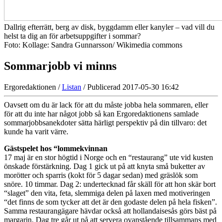
Dallrig efterrätt, berg av disk, byggdamm eller kanyler – vad vill du
helst ta dig an för arbetsuppgifter i sommar?
Foto: Kollage: Sandra Gunnarsson/ Wikimedia commons
Sommarjobb vi minns
Ergoredaktionen /
Listan
/ Publicerad 2017-05-30 16:42
Oavsett om du är lack för att du måste jobba hela sommaren, eller
för att du inte har något jobb så kan Ergoredaktionens samlade
sommarjobbsanekdoter sätta härligt perspektiv på din tillvaro: det
kunde ha varit värre.
Gästspelet hos “lommekvinnan
17 maj är en stor högtid i Norge och en “restaurang” ute vid kusten
önskade förstärkning. Dag 1 gick ut på att knyta små buketter av
morötter och sparris (kokt för 5 dagar sedan) med gräslök som
snöre. 10 timmar. Dag 2: undertecknad får skäll för att hon skär bort
“slaget” den vita, feta, slemmiga delen på laxen med motiveringen
“det finns de som tycker att det är den godaste delen på hela fisken”.
Samma restaurangägare hävdar också att hollandaisesås görs bäst på
margarin. Dag tre går ut på att servera ovanstående tillsammans med