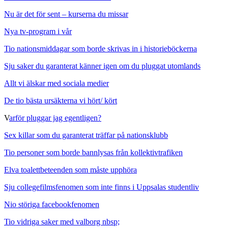
Nu är det för sent – kurserna du missar
Nya tv-program i vår
Tio nationsmiddagar som borde skrivas in i historieböckerna
Sju saker du garanterat känner igen om du pluggat utomlands
Allt vi älskar med sociala medier
De tio bästa ursäkterna vi hört/ kört
V
arför pluggar jag egentligen?
Sex killar som du garanterat träffar på nationsklubb
Tio personer som borde bannlysas från kollektivtrafiken
Elva toalettbeteenden som måste upphöra
Sju collegefilmsfenomen som inte finns i Uppsalas studentliv
Nio störiga facebookfenomen
Tio vidriga saker med valborg nbsp;