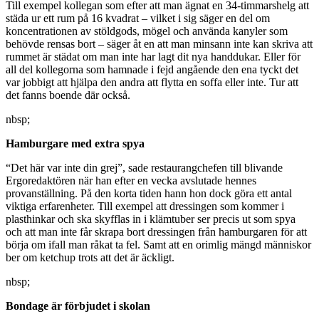
Till exempel kollegan som efter att man ägnat en 34-timmarshelg att
städa ur ett rum på 16 kvadrat – vilket i sig säger en del om
koncentrationen av stöldgods, mögel och använda kanyler som
behövde rensas bort – säger åt en att man minsann inte kan skriva att
rummet är städat om man inte har lagt dit nya handdukar. Eller för
all del kollegorna som hamnade i fejd angående den ena tyckt det
var jobbigt att hjälpa den andra att flytta en soffa eller inte. Tur att
det fanns boende där också.
nbsp;
Hamburgare med extra spya
“Det här var inte din grej”, sade restaurangchefen till blivande
Ergoredaktören när han efter en vecka avslutade hennes
provanställning. På den korta tiden hann hon dock göra ett antal
viktiga erfarenheter. Till exempel att dressingen som kommer i
plasthinkar och ska skyfflas in i klämtuber ser precis ut som spya
och att man inte får skrapa bort dressingen från hamburgaren för att
börja om ifall man råkat ta fel. Samt att en orimlig mängd människor
ber om ketchup trots att det är äckligt.
nbsp;
Bondage är förbjudet i skolan