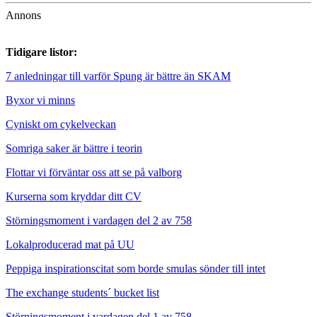
Annons
Tidigare listor:
7 anledningar till varför Spung är bättre än SKAM
Byxor vi minns
Cyniskt om cykelveckan
Somriga saker är bättre i teorin
Flottar vi förväntar oss att se på valborg
Kurserna som kryddar ditt CV
Störningsmoment i vardagen del 2 av 758
Lokalproducerad mat på UU
Peppiga inspirationscitat som borde smulas sönder till intet
The exchange students´ bucket list
Störningsmoment i vardagen del 1 av 758