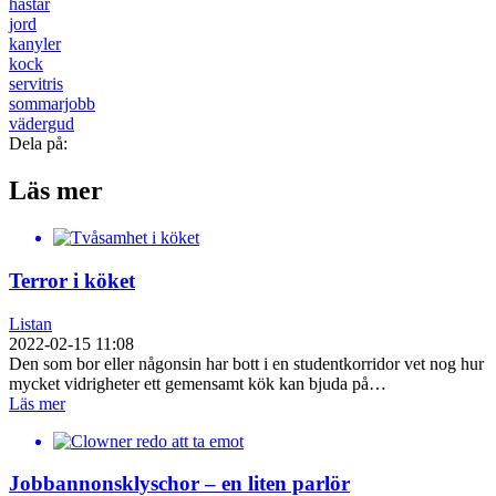
hästar
jord
kanyler
kock
servitris
sommarjobb
vädergud
Dela på:
Läs mer
Terror i köket
Listan
2022-02-15 11:08
Den som bor eller någonsin har bott i en studentkorridor vet nog hur
mycket vidrigheter ett gemensamt kök kan bjuda på…
Läs mer
Jobbannonsklyschor – en liten parlör