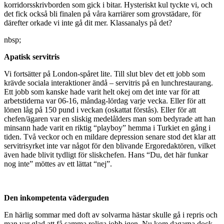
korridorsskrivborden som gick i bitar. Hysteriskt kul tyckte vi, och
det fick också bli finalen på våra karriärer som grovstädare, för
därefter orkade vi inte gå dit mer. Klassanalys på det?
nbsp;
Apatisk servitris
Vi fortsätter på London-spåret lite. Till slut blev det ett jobb som
krävde sociala interaktioner ändå – servitris på en lunchrestaurang.
Ett jobb som kanske hade varit helt okej om det inte var för att
arbetstiderna var 06-16, måndag-lördag varje vecka. Eller för att
lönen låg på 150 pund i veckan (oskattat förstås). Eller för att
chefen/ägaren var en sliskig medelålders man som bedyrade att han
minsann hade varit en riktig “playboy” hemma i Turkiet en gång i
tiden. Två veckor och en mildare depression senare stod det klar att
servitrisyrket inte var något för den blivande Ergoredaktören, vilket
även hade blivit tydligt för sliskchefen. Hans “Du, det här funkar
nog inte” möttes av ett lättat “nej”.
Den inkompetenta väderguden
En härlig sommar med doft av solvarma hästar skulle gå i repris och
man var glad att få samma roliga jobb igen. Nu kom dagarna dock