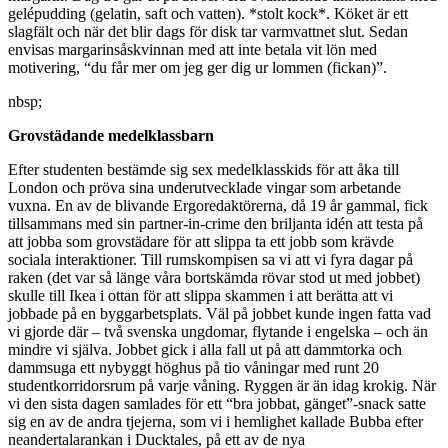
gelépudding (gelatin, saft och vatten). *stolt kock*. Köket är ett
slagfält och när det blir dags för disk tar varmvattnet slut. Sedan
envisas margarinsåskvinnan med att inte betala vit lön med
motivering, “du får mer om jeg ger dig ur lommen (fickan)”.
nbsp;
Grovstädande medelklassbarn
Efter studenten bestämde sig sex medelklasskids för att åka till
London och pröva sina underutvecklade vingar som arbetande
vuxna. En av de blivande Ergoredaktörerna, då 19 år gammal, fick
tillsammans med sin partner-in-crime den briljanta idén att testa på
att jobba som grovstädare för att slippa ta ett jobb som krävde
sociala interaktioner. Till rumskompisen sa vi att vi fyra dagar på
raken (det var så länge våra bortskämda rövar stod ut med jobbet)
skulle till Ikea i ottan för att slippa skammen i att berätta att vi
jobbade på en byggarbetsplats. Väl på jobbet kunde ingen fatta vad
vi gjorde där – två svenska ungdomar, flytande i engelska – och än
mindre vi själva. Jobbet gick i alla fall ut på att dammtorka och
dammsuga ett nybyggt höghus på tio våningar med runt 20
studentkorridorsrum på varje våning. Ryggen är än idag krokig. När
vi den sista dagen samlades för ett “bra jobbat, gänget”-snack satte
sig en av de andra tjejerna, som vi i hemlighet kallade Bubba efter
neandertalarankan i Ducktales, på ett av de nya